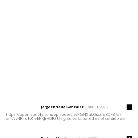
Contáctanos
meridianoredacción@gmail.com
Tels. 3112143809 | 3112103211
Oficinas Generales: Av. Independencia #355, Tepic,
Nayarit
Letras del Director
Letras del director | Un grito en la pared
Jorge Enrique González
-
abril 1, 2025
Letras del director
0
https://open.spotify.com/episode/2nsPGl4XakQixzrq8QFB7a?
si=7zv4RlrdTtKfvEPKJrHDlQ Un grito en la pared es el sentido de...
El peatón y la ciudad