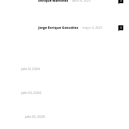
Enrique Martínez
-
abril 4, 2025
Letras del director
0
Las vacas de Huajimic
Jorge Enrique González
-
mayo 6, 2025
Letras del director
0
Lo más popular
Mejoran transparencia municipal con taller de evolución
patrimonial en Acaponeta
NAYARIT
julio 31, 2026
Albergará Xalisco exhibición de autos clásicos durante la
Feria del Elote
NAYARIT
julio 30, 2026
Préstamos para negocios: qué son y cuándo tienen
sentido
NACIONAL
julio 30, 2026
Podrán artistas obtener título por experiencia