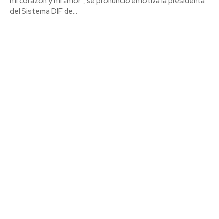
mi corazón y mi amor", se pronunció emotiva la presidenta
del Sistema DIF de...