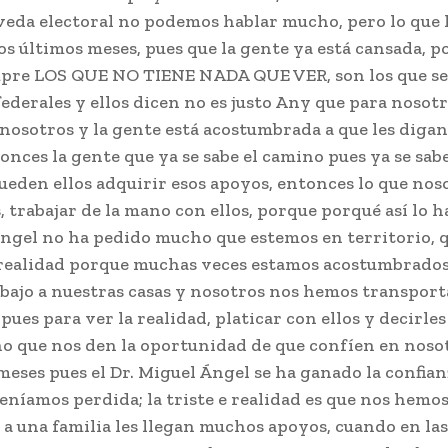
a veda electoral no podemos hablar mucho, pero lo que
os últimos meses, pues que la gente ya está cansada, p
pre LOS QUE NO TIENE NADA QUE VER, son los que se 
derales y ellos dicen no es justo Any que para nosotro
nosotros y la gente está acostumbrada a que les digan
onces la gente que ya se sabe el camino pues ya se sab
ueden ellos adquirir esos apoyos, entonces lo que nos
 trabajar de la mano con ellos, porque porqué así lo h
Ángel no ha pedido mucho que estemos en territorio, 
a realidad porque muchas veces estamos acostumbrados
abajo a nuestras casas y nosotros nos hemos transpor
 pues para ver la realidad, platicar con ellos y decirle
no que nos den la oportunidad de que confíen en nosot
meses pues el Dr. Miguel Ángel se ha ganado la confian
níamos perdida; la triste e realidad es que nos hemos
 a una familia les llegan muchos apoyos, cuando en las