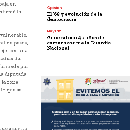
baja en
Opinión
nfirmó la
El ’68 y evolución de la
democracia
Nayarit
 vulnerable,
General con 40 años de
carrera asume la Guardia
al de pesca,
Nacional
ejercer una
edias del
nformada por
la diputada
 la zona
 lo que se
que ahorita