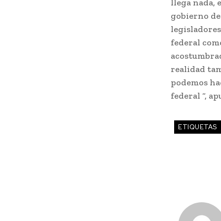
llega nada, 
gobierno de
legisladore
federal como
acostumbrado
realidad ta
podemos hac
federal “, a
ETIQUETAS