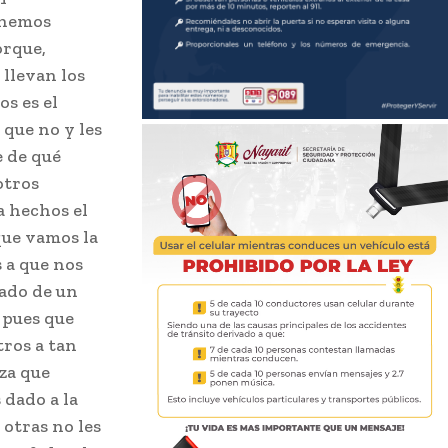
 hemos
orque,
llevan los
s es el
 que no y les
e de qué
otros
a hechos el
que vamos la
 a que nos
tado de un
s pues que
ros a tan
za que
 dado a la
 otras no les