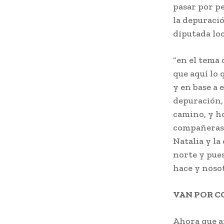
pasar por pe
la depuraci
diputada lo
“en el tema 
que aquí lo 
y en base a
depuración,
camino, y h
compañeras 
Natalia y l
norte y pues
hace y nosot
VAN POR C
Ahora que a