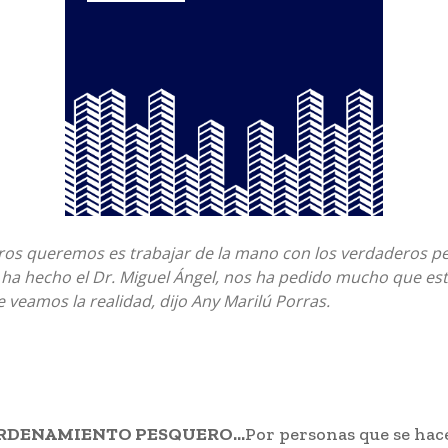
ros queremos es trabajar de la mano con los verdaderos p
 ha hecho el Dr. Miguel Ángel, nos ha pedido mucho que es
ue veamos la realidad, dijo Any Marilú Porras.
ORDENAMIENTO PESQUERO…
Por personas que se hac