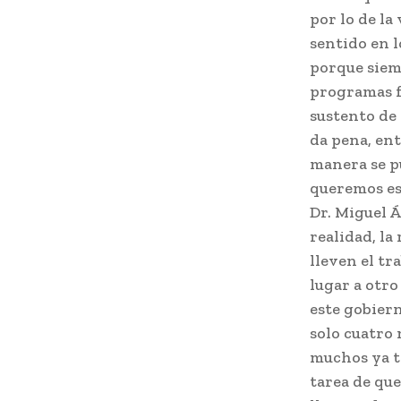
por lo de l
sentido en l
porque siem
programas fe
sustento de 
da pena, ent
manera se p
queremos es,
Dr. Miguel 
realidad, l
lleven el tr
lugar a otro
este gobier
solo cuatro 
muchos ya te
tarea de que