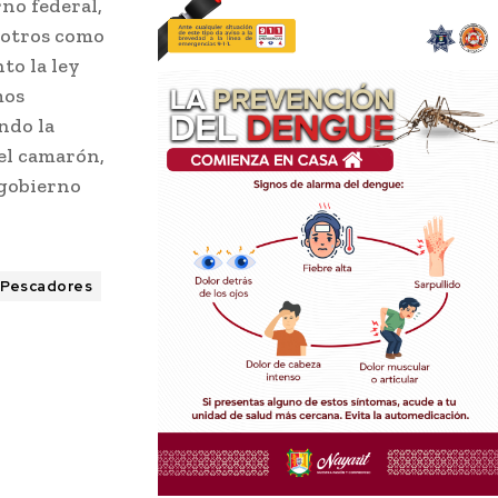
no federal,
sotros como
to la ley
mos
ndo la
el camarón,
 gobierno
Pescadores