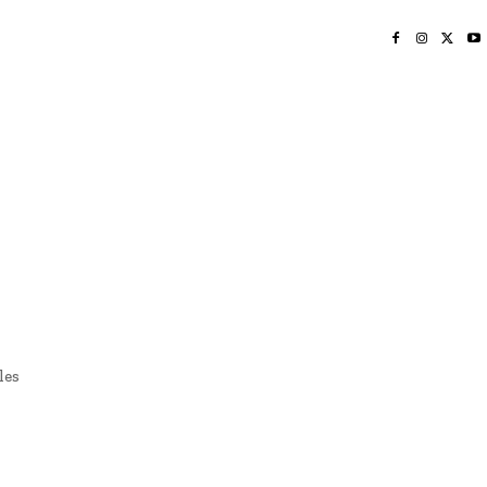
INICIO
NAYARIT
NACIONAL
POLICIACA
OPINIÓN
DEPORTES
EDICIÓN IMPRESA
SOCIALES
MERIDIANO VALLARTA
les