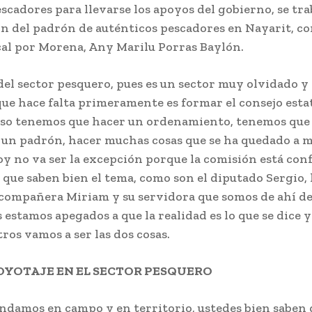
scadores para llevarse los apoyos del gobierno, se tra
ón del padrón de auténticos pescadores en Nayarit, co
cal por Morena, Any Marilu Porras Baylón.
del sector pesquero, pues es un sector muy olvidado y
que hace falta primeramente es formar el consejo estat
 eso tenemos que hacer un ordenamiento, tenemos que 
 un padrón, hacer muchas cosas que se ha quedado a m
oy no va ser la excepción porque la comisión está co
que saben bien el tema, como son el diputado Sergio, 
a compañera Miriam y su servidora que somos de ahí de
 estamos apegados a que la realidad es lo que se dice y
ros vamos a ser las dos cosas.
OYOTAJE EN EL SECTOR PESQUERO
ndamos en campo y en territorio, ustedes bien saben 