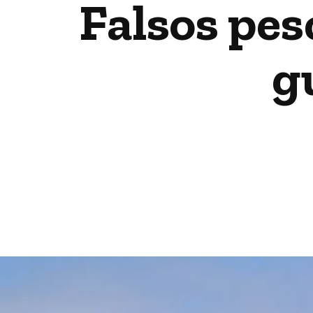
Falsos pe
g