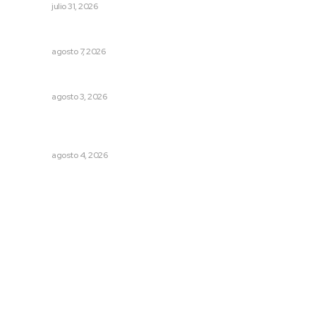
NAYARIT
julio 31, 2026
Capacitan para respaldar la lactancia materna
NAYARIT
agosto 7, 2026
Busca CECAN a los mejores cortometrajes nayaritas
NAYARIT
agosto 3, 2026
General con 40 años de carrera asume la Guardia
Nacional
NAYARIT
agosto 4, 2026
Archivo mensual
agosto 2026
julio 2026
junio 2026
mayo 2026