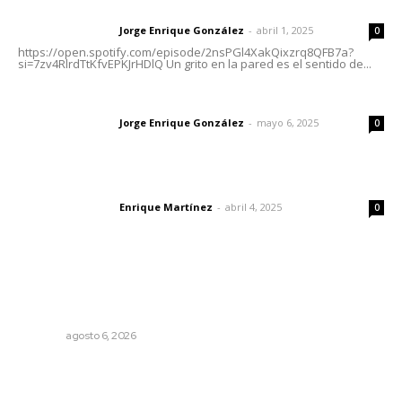
Letras del director | Un grito en la pared
Jorge Enrique González
-
abril 1, 2025
Letras del director
0
https://open.spotify.com/episode/2nsPGl4XakQixzrq8QFB7a?
si=7zv4RlrdTtKfvEPKJrHDlQ Un grito en la pared es el sentido de...
Las vacas de Huajimic
Jorge Enrique González
-
mayo 6, 2025
Letras del director
0
El peatón y la ciudad
Enrique Martínez
-
abril 4, 2025
Letras del director
0
Lo más popular
Promueven descuentos en recargos y facilidades para
contratos de agua
NAYARIT
agosto 6, 2026
Registra Puente Federación avance físico superior al
noventa por ciento