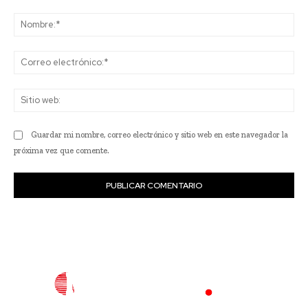
Comentario:
No
Co
ele
Sit
we
Guardar mi nombre, correo electrónico y sitio web en este navegador la
próxima vez que comente.