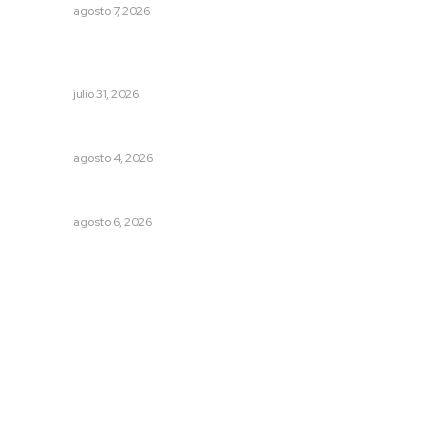
NAYARIT
agosto 7, 2026
Impulsan competitividad turística mediante diálogo
directo en Santa María
NAYARIT
julio 31, 2026
Llueve menos durante inicio de temporal
NAYARIT
agosto 4, 2026
Premian a niños con recorrido cultural en San Blas
NAYARIT
agosto 6, 2026
Archivo mensual
agosto 2026
julio 2026
junio 2026
mayo 2026