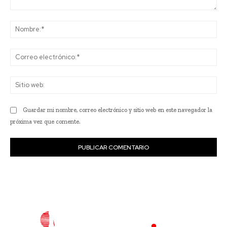
Comentario:
No
Co
ele
Sit
we
Guardar mi nombre, correo electrónico y sitio web en este navegador la
próxima vez que comente.