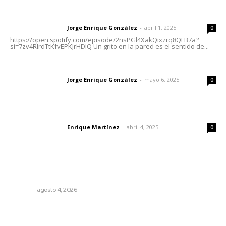
Letras del director | Un grito en la pared
Jorge Enrique González
-
abril 1, 2025
Letras del director
0
https://open.spotify.com/episode/2nsPGl4XakQixzrq8QFB7a?
si=7zv4RlrdTtKfvEPKJrHDlQ Un grito en la pared es el sentido de...
Las vacas de Huajimic
Jorge Enrique González
-
mayo 6, 2025
Letras del director
0
El peatón y la ciudad
Enrique Martínez
-
abril 4, 2025
Letras del director
0
Lo más popular
Invitan a descubrir riqueza cultural en ruta Entre Canales
NAYARIT
agosto 4, 2026
Fortalecen bienestar social con brigadas integrales en
Tecuala