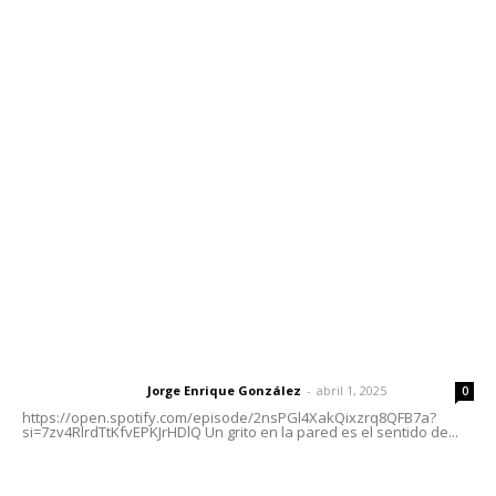
Contáctanos
meridianoredacción@gmail.com
Tels. 3112143809 | 3112103211
Oficinas Generales: Av. Independencia #355, Tepic,
Nayarit
Letras del Director
Letras del director | Un grito en la pared
Jorge Enrique González
-
abril 1, 2025
Letras del director
0
https://open.spotify.com/episode/2nsPGl4XakQixzrq8QFB7a?
si=7zv4RlrdTtKfvEPKJrHDlQ Un grito en la pared es el sentido de...
El peatón y la ciudad