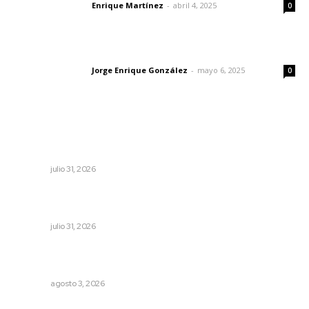
Enrique Martínez
-
abril 4, 2025
Letras del director
0
Las vacas de Huajimic
Jorge Enrique González
-
mayo 6, 2025
Letras del director
0
Lo más popular
Decisión familiar transforma vidas mediante la donación
de órganos
NAYARIT
julio 31, 2026
Registra Puente Federación avance físico superior al
noventa por ciento
NAYARIT
julio 31, 2026
Transforman CETMAR 6 con inversión histórica en Bahía
de Banderas
NAYARIT
agosto 3, 2026