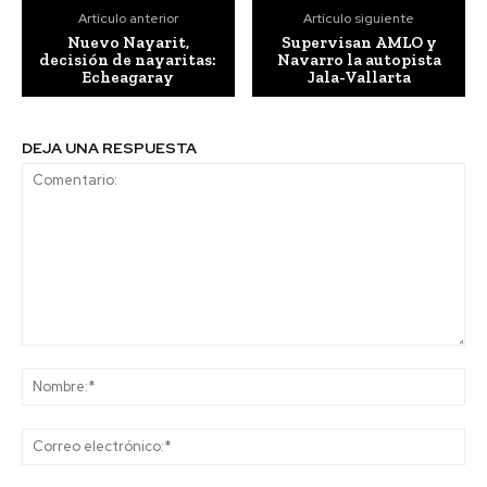
Artículo anterior
Artículo siguiente
Nuevo Nayarit,
Supervisan AMLO y
decisión de nayaritas:
Navarro la autopista
Echeagaray
Jala-Vallarta
DEJA UNA RESPUESTA
Comentario:
No
Co
ele