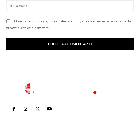
Sit
we
Guardar mi nombre, correo electrónico y sitio web en este navegador la
próxima vez que comente.
Inicio
Nayarit
Nacional
Policiaca
Opinión
Deportes
Edición Impresa
Sociales
Meridiano Vallarta