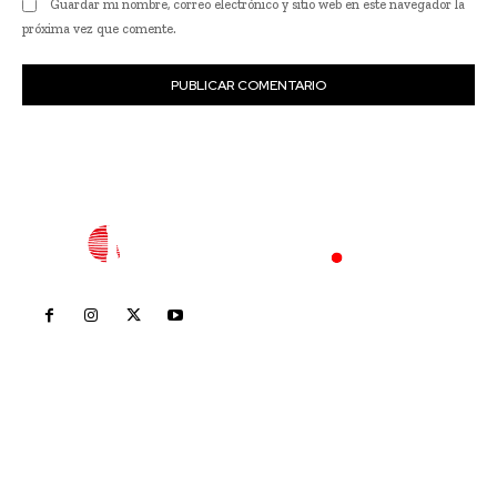
Guardar mi nombre, correo electrónico y sitio web en este navegador la
próxima vez que comente.
Inicio
Nayarit
Nacional
Policiaca
Opinión
Deportes
Edición Impresa
Sociales
Meridiano Vallarta
Contáctanos