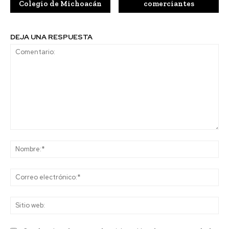
Colegio de Michoacán
comerciantes
DEJA UNA RESPUESTA
Comentario:
No
Co
ele
Sit
we