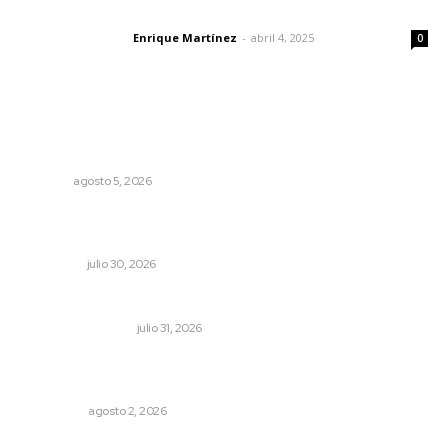
El peatón y la ciudad
Enrique Martínez
-
abril 4, 2025
Letras del director
0
Lo más popular
Destinarán más de 152 millones de pesos en becas Rita
Cetina
NAYARIT
agosto 5, 2026
Préstamos para negocios: qué son y cuándo tienen
sentido
NACIONAL
julio 30, 2026
Resumen semanal de noticias
MONITOR POLÍTICO
julio 31, 2026
Madrugada de terror en Tepic: borrachas provocan
aparatoso accidente y huye
POLICIACA
agosto 2, 2026