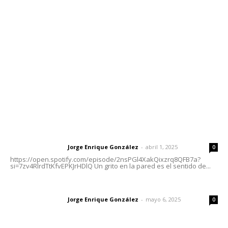
meridianoredacción@gmail.com
Tels. 3112143809 | 3112103211
Oficinas Generales: Av. Independencia #355, Tepic,
Nayarit
Letras del Director
Letras del director | Un grito en la pared
Jorge Enrique González
-
abril 1, 2025
Letras del director
0
https://open.spotify.com/episode/2nsPGl4XakQixzrq8QFB7a?
si=7zv4RlrdTtKfvEPKJrHDlQ Un grito en la pared es el sentido de...
Las vacas de Huajimic
Jorge Enrique González
-
mayo 6, 2025
Letras del director
0