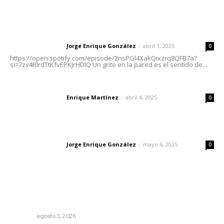
Letras del Director
Letras del director | Un grito en la pared
Jorge Enrique González
-
abril 1, 2025
Letras del director
0
https://open.spotify.com/episode/2nsPGl4XakQixzrq8QFB7a?
si=7zv4RlrdTtKfvEPKJrHDlQ Un grito en la pared es el sentido de...
El peatón y la ciudad
Enrique Martínez
-
abril 4, 2025
Letras del director
0
Las vacas de Huajimic
Jorge Enrique González
-
mayo 6, 2025
Letras del director
0
Lo más popular
Prevención del feminicidio: la urgencia de la denuncia
temprana
NAYARIT
agosto 3, 2026