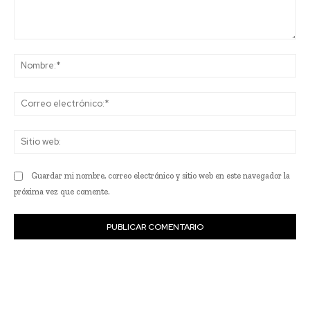
Comentario:
No
Co
ele
Sit
we
Guardar mi nombre, correo electrónico y sitio web en este navegador la
próxima vez que comente.