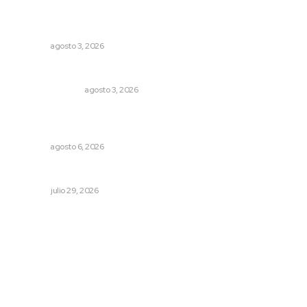
Promueven riqueza natural y rituales ancestrales en el
municipio de Ruiz
NAYARIT
agosto 3, 2026
Edición impresa 03 de agosto de 2026
EDICIÓN IMPRESA
agosto 3, 2026
Muere Raúl Lucachín, el brujo de Jomulco que le dijo no
al diablo
NAYARIT
agosto 6, 2026
Saneando las finanzas públicas
OPINIÓN
julio 29, 2026
Archivo mensual
agosto 2026
julio 2026