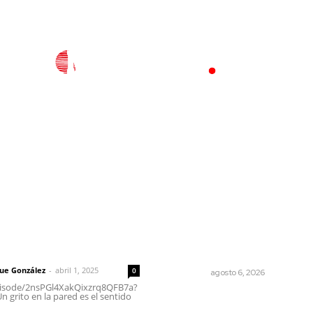
l
Policiaca
Opinión
Deportes
Edición Impresa
S
rector
Lo más popular
Celebrarán feria de lengua
 | Un grito en la pared
indígenas
que González
-
abril 1, 2025
0
NAYARIT
agosto 6, 2026
episode/2nsPGl4XakQixzrq8QFB7a?
 grito en la pared es el sentido
Cuando el río suena, ¿quién
escucha?