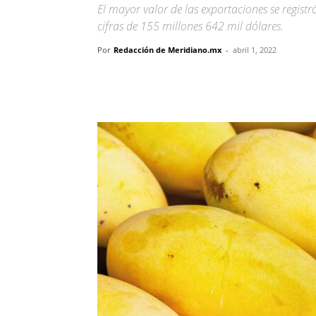
El mayor valor de las exportaciones se regist
cifras de 155 millones 642 mil dólares.
Por
Redacción de Meridiano.mx
-
abril 1, 2022