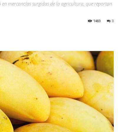
ró en mercancías surgidas de la agricultura, que reportan
1483
0