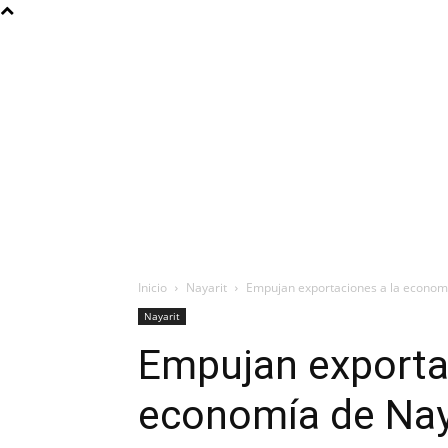
Inicio
Nayarit
Empujan exportaciones a la economí
Nayarit
Empujan exporta
economía de Nay