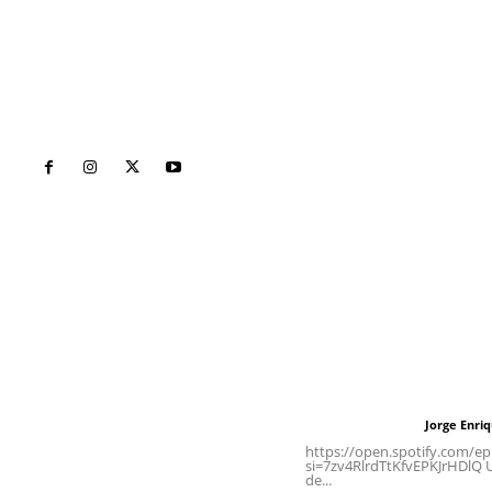
Inicio
Nayarit
Naciona
Contáctanos
Letras del Di
meridianoredacción@gmail.com
Letras del director
Jorge Enri
Letras del director
Tels. 3112143809 | 3112103211
https://open.spotify.com/
si=7zv4RlrdTtKfvEPKJrHDlQ Un
de...
Oficinas Generales: Av.