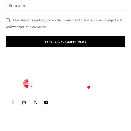
Sit
we
Guardar mi nombre, correo electrónico y sitio web en este navegador la
próxima vez que comente.
Inicio
Nayarit
Nacional
Policiaca
Opinión
Deportes
Edición Impresa
Sociales
Meridiano Vallarta