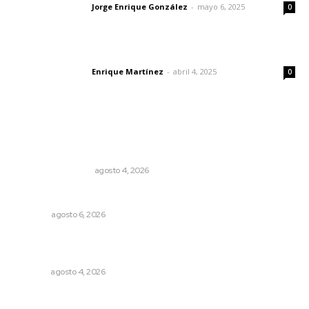
Jorge Enrique González
-
mayo 6, 2025
Letras del director
0
El peatón y la ciudad
Enrique Martínez
-
abril 4, 2025
Letras del director
0
Lo más popular
Pensiones absorben un tercio de lo que gasta el
gobierno
MONITOR POLÍTICO
agosto 4, 2026
Los cambios en la política
OPINIÓN
agosto 6, 2026
Abren convocatoria de ingreso para la Escuela de Bellas
Artes
NAYARIT
agosto 4, 2026
Refuerzan blindaje estatal ante conflictos en regiones