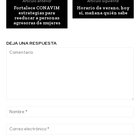
Artículo anterior
Artículo siguiente
Fortalece CONAVIM
Horario de verano, hoy
estrategias para
sí, mañana quién sabe
reeducar a personas
agresoras de mujeres
DEJA UNA RESPUESTA
Comentario:
No
Co
ele