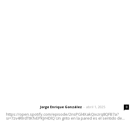
Contáctanos
meridianoredacción@gmail.com
Tels. 3112143809 | 3112103211
Oficinas Generales: Av. Independencia #355, Tepic,
Nayarit
Letras del Director
Letras del director | Un grito en la pared
Jorge Enrique González
-
abril 1, 2025
Letras del director
0
https://open.spotify.com/episode/2nsPGl4XakQixzrq8QFB7a?
si=7zv4RlrdTtKfvEPKJrHDlQ Un grito en la pared es el sentido de...
Las vacas de Huajimic