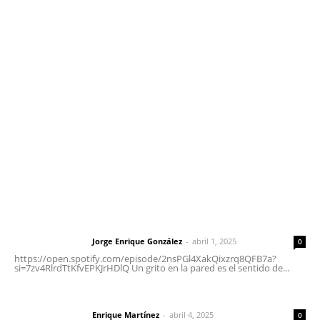
Contáctanos
meridianoredacción@gmail.com
Tels. 3112143809 | 3112103211
Oficinas Generales: Av. Independencia #355, Tepic,
Nayarit
Letras del Director
Letras del director | Un grito en la pared
Jorge Enrique González
-
abril 1, 2025
Letras del director
0
https://open.spotify.com/episode/2nsPGl4XakQixzrq8QFB7a?
si=7zv4RlrdTtKfvEPKJrHDlQ Un grito en la pared es el sentido de...
El peatón y la ciudad
Enrique Martínez
-
abril 4, 2025
Letras del director
0