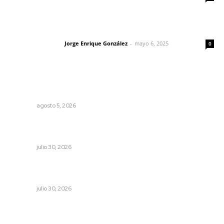
Las vacas de Huajimic
Jorge Enrique González
-
mayo 6, 2025
Letras del director
0
Lo más popular
Nacen venados cola blanca en Parque Tachií
NAYARIT
agosto 5, 2026
Albergará Xalisco exhibición de autos clásicos durante la
Feria del Elote
NAYARIT
julio 30, 2026
Galardonan a dos trabajadoras del sistema
penitenciario
NAYARIT
julio 30, 2026
Advierten inconsistencia en reparación del daño por
delito de corrupción de menores