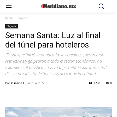
Inicio
Nayarit
Nayarit
Semana Santa: Luz al final
del túnel para hoteleros
“Desde que inició la pandemia, las medidas fueron muy
restrictivas y golpearon a todo el sector económico, no
solamente al turístico…nos va a permitir respirar mucho”,
dice la presidenta de hoteleros del sur de la entidad.,
Por
Oscar Gil
-
abril 4, 2022
1208
0