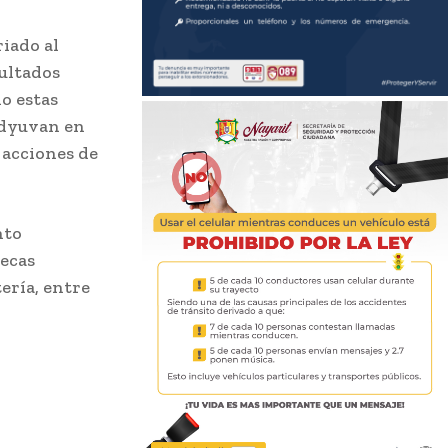
riado al
sultados
do estas
oadyuvan en
 acciones de
nto
tecas
ería, entre