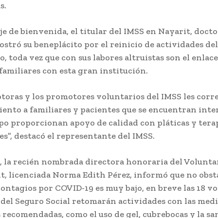
s.
e de bienvenida, el titular del IMSS en Nayarit, doct
stró su beneplácito por el reinicio de actividades del
, toda vez que con sus labores altruistas son el enlac
familiares con esta gran institución.
otoras y los promotores voluntarios del IMSS les cor
nto a familiares y pacientes que se encuentran inte
o proporcionan apoyo de calidad con pláticas y tera
s”, destacó el representante del IMSS.
e, la recién nombrada directora honoraria del Volunta
t, licenciada Norma Edith Pérez, informó que no obst
ontagios por COVID-19 es muy bajo, en breve las 18 vo
 del Seguro Social retomarán actividades con las med
recomendadas, como el uso de gel, cubrebocas y la san