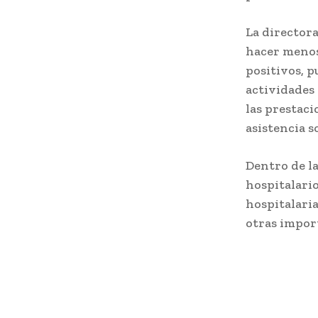
La directora
hacer menos 
positivos, p
actividades 
las prestac
asistencia so
Dentro de l
hospitalario
hospitalaria
otras impor