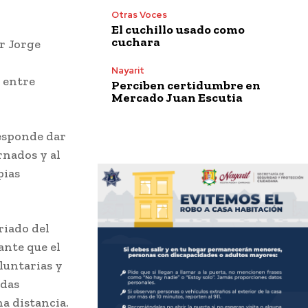
Otras Voces
El cuchillo usado como
cuchara
or Jorge
Nayarit
e entre
Perciben certidumbre en
Mercado Juan Escutia
responde dar
rnados y al
pias
riado del
ante que el
luntarias y
idas
a distancia.