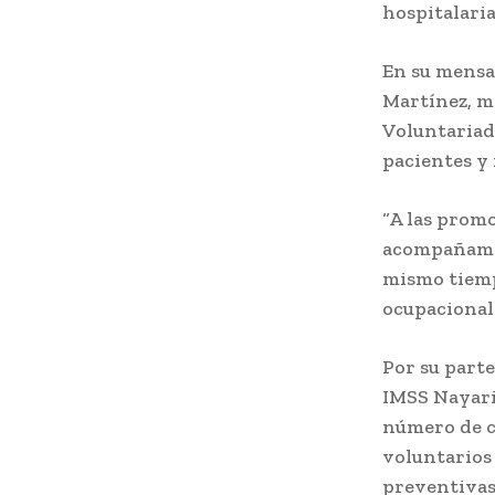
hospitalaria
En su mensaj
Martínez, mo
Voluntariado
pacientes y 
“A las prom
acompañamie
mismo tiemp
ocupacionale
Por su part
IMSS Nayari
número de c
voluntarios
preventivas 