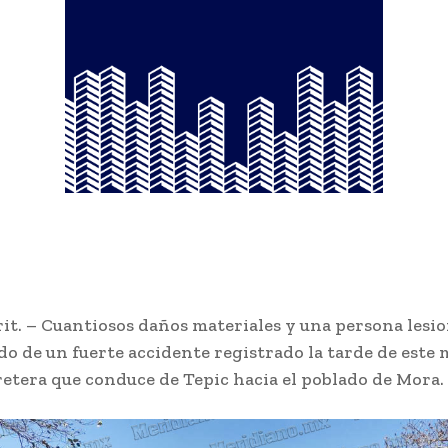
rit. – Cuantiosos daños materiales y una persona lesi
ado de un fuerte accidente registrado la tarde de este
retera que conduce de Tepic hacia el poblado de Mora.