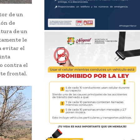
tor de un
ión de
ltura de un
tamente le
 evitar el
cinta
o contra el
te frontal.