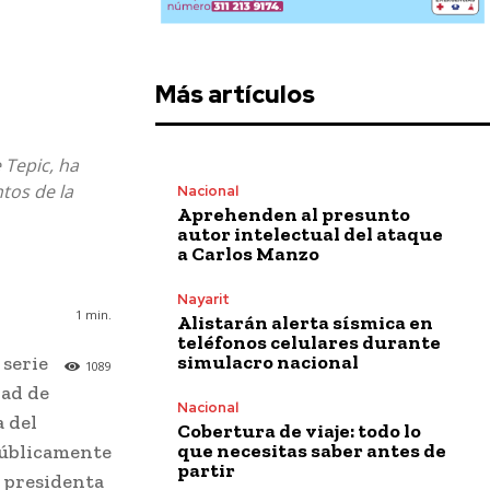
Más artículos
 Tepic, ha
tos de la
Nacional
Aprehenden al presunto
autor intelectual del ataque
a Carlos Manzo
Nayarit
1
min.
Alistarán alerta sísmica en
teléfonos celulares durante
simulacro nacional
 serie
1089
dad de
Nacional
a del
Cobertura de viaje: todo lo
que necesitas saber antes de
públicamente
partir
a presidenta