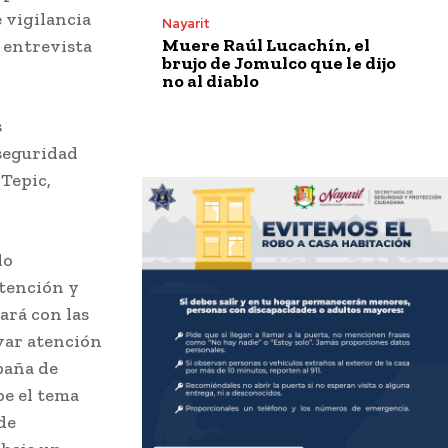
 vigilancia
Nayarit
Muere Raúl Lucachín, el
 entrevista
brujo de Jomulco que le dijo
no al diablo
s
 seguridad
 Tepic,
do
atención y
uará con las
evar atención
paña de
be el tema
 de