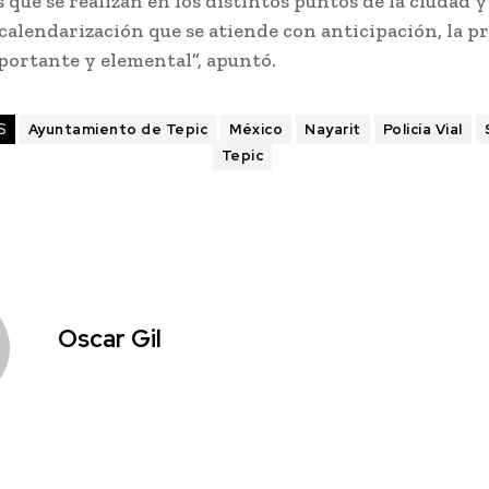
s que se realizan en los distintos puntos de la ciudad y
calendarización que se atiende con anticipación, la p
portante y elemental”, apuntó.
S
Ayuntamiento de Tepic
México
Nayarit
Policía Vial
Tepic
Oscar Gil