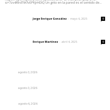
si=7zv4RlrdTtKfvEPKJrHDlQ Un grito en la pared es el sentido de...
Las vacas de Huajimic
Jorge Enrique González
-
mayo 6, 2025
Letras del director
0
El peatón y la ciudad
Enrique Martínez
-
abril 4, 2025
Letras del director
0
Lo más popular
Brillan la cultura y gastronomía de origen en California
NAYARIT
agosto 3, 2026
Caen ingresos por remesas durante el primer semestre
NAYARIT
agosto 3, 2026
Probables resultados en gubernaturas
OPINIÓN
agosto 6, 2026