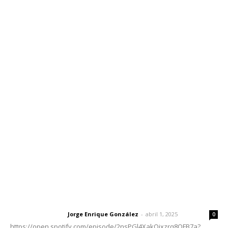
Inicio
Nayarit
Nacional
Policiaca
Opinión
Deportes
Edición Impresa
Sociales
Meridiano Vallarta
Contáctanos
meridianoredacción@gmail.com
Tels. 3112143809 | 3112103211
Oficinas Generales: Av. Independencia #355, Tepic,
Nayarit
Letras del Director
Letras del director | Un grito en la pared
Jorge Enrique González
-
abril 1, 2025
Letras del director
0
https://open.spotify.com/episode/2nsPGl4XakQixzrq8QFB7a?