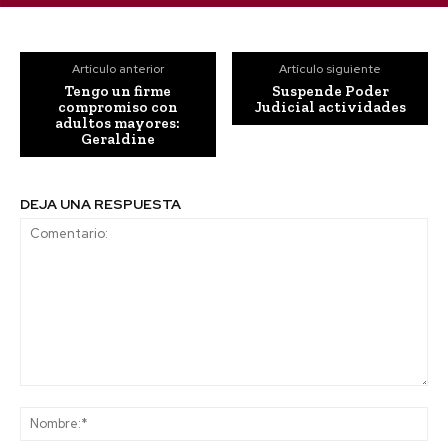
Artículo anterior
Artículo siguiente
Tengo un firme
Suspende Poder
compromiso con
Judicial actividades
adultos mayores:
Geraldine
DEJA UNA RESPUESTA
Comentario:
No