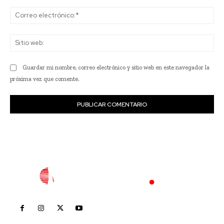
Co
ele
Sit
we
Guardar mi nombre, correo electrónico y sitio web en este navegador la
próxima vez que comente.