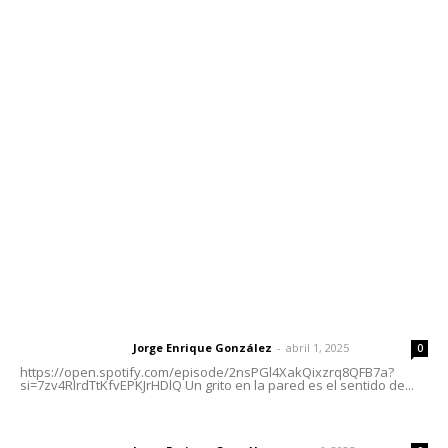
Contáctanos
meridianoredacción@gmail.com
Tels. 3112143809 | 3112103211
Oficinas Generales: Av. Independencia #355, Tepic,
Nayarit
Letras del Director
Letras del director | Un grito en la pared
Jorge Enrique González
-
abril 1, 2025
Letras del director
0
https://open.spotify.com/episode/2nsPGl4XakQixzrq8QFB7a?
si=7zv4RlrdTtKfvEPKJrHDlQ Un grito en la pared es el sentido de...
Las vacas de Huajimic