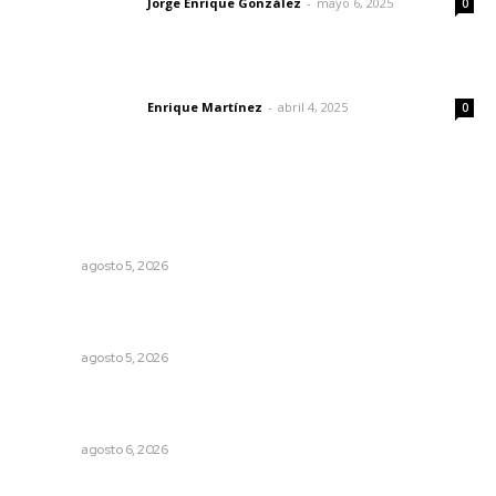
Jorge Enrique González
-
mayo 6, 2025
Letras del director
0
El peatón y la ciudad
Enrique Martínez
-
abril 4, 2025
Letras del director
0
Lo más popular
Destinarán más de 152 millones de pesos en becas Rita
Cetina
NAYARIT
agosto 5, 2026
Recuperan milenario sello ritual de la cultura Aztatlán en
Nayarit
NAYARIT
agosto 5, 2026
Buscan asegurar precio competitivo para el arroz
nayarita
NAYARIT
agosto 6, 2026
Más orden en las precampañas