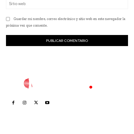
Sit
we
Guardar mi nombre, correo electrónico y sitio web en este navegador la
próxima vez que comente.
Inicio
Nayarit
Nacional
Policiaca
Opinión
Deportes
Edición Impresa
Sociales
Meridiano Vallarta