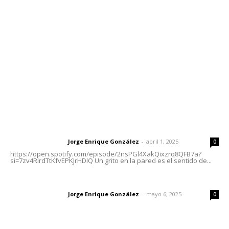
meridianoredacción@gmail.com
Tels. 3112143809 | 3112103211
Oficinas Generales: Av. Independencia #355, Tepic,
Nayarit
Letras del Director
Letras del director | Un grito en la pared
Jorge Enrique González
-
abril 1, 2025
Letras del director
0
https://open.spotify.com/episode/2nsPGl4XakQixzrq8QFB7a?
si=7zv4RlrdTtKfvEPKJrHDlQ Un grito en la pared es el sentido de...
Las vacas de Huajimic
Jorge Enrique González
-
mayo 6, 2025
Letras del director
0
El peatón y la ciudad