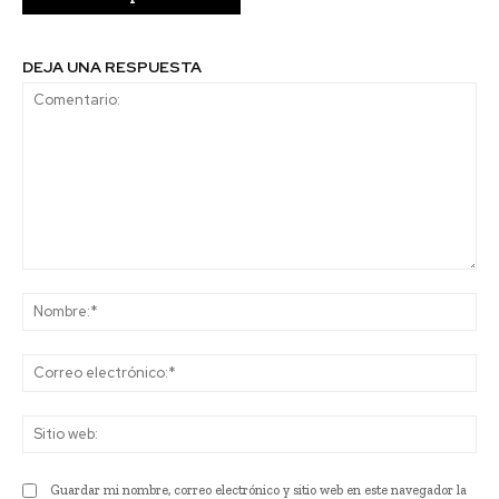
DEJA UNA RESPUESTA
Comentario:
No
Co
ele
Sit
we
Guardar mi nombre, correo electrónico y sitio web en este navegador la