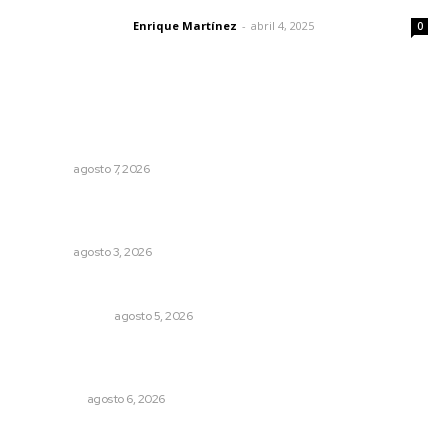
Enrique Martínez
-
abril 4, 2025
Letras del director
0
Lo más popular
Capacitan a funcionarios de Tepic en sensibilización
sobre autismo
NAYARIT
agosto 7, 2026
Tras operativo, el CEDE busca protección de justicia
federal
NAYARIT
agosto 3, 2026
La Inteligencia Artificial enfrenta a dos grupos humanos
LA SERPENTINA
agosto 5, 2026
Cobertura de viaje: todo lo que necesitas saber antes
de partir
NACIONAL
agosto 6, 2026
Galope