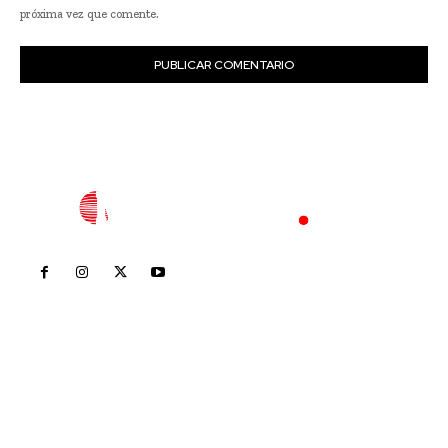
próxima vez que comente.
Inicio
Nayarit
Nacional
Policiaca
Opinión
Deportes
Edición Impresa
Sociales
Meridiano Vallarta
Contáctanos