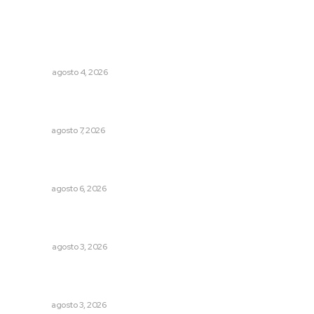
Lo más popular
Buen gobierno, buen liderazgo y la amenaza de la
politiquería
OPINIÓN
agosto 4, 2026
Promueven ruta deportiva y ecoturismo en la Sierra del
Café
NAYARIT
agosto 7, 2026
Podrán artistas obtener título por experiencia
profesional sobresaliente
NAYARIT
agosto 6, 2026
El ser humano ―vivo y difunto― es como un soplo,
como una sombra que pasa
OPINIÓN
agosto 3, 2026
Fortalecen atención social con nuevas sedes para la
niñez nayarita
NAYARIT
agosto 3, 2026