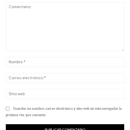
Comentario:
No
Co
ele
Sit
we
Guardar mi nombre, correo electrónico y sitio web en este navegador la
próxima vez que comente.