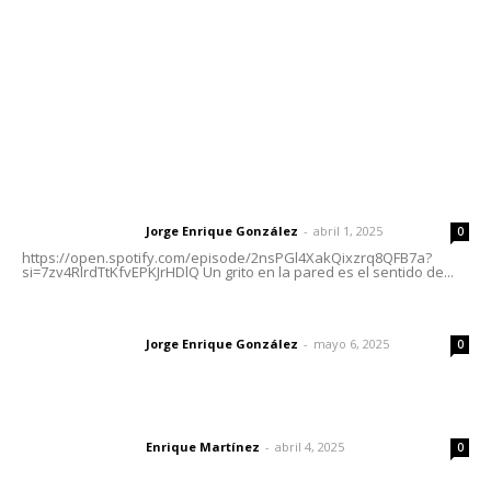
Oficinas Generales: Av. Independencia #355, Tepic,
Nayarit
Letras del Director
Letras del director | Un grito en la pared
Jorge Enrique González
-
abril 1, 2025
Letras del director
0
https://open.spotify.com/episode/2nsPGl4XakQixzrq8QFB7a?
si=7zv4RlrdTtKfvEPKJrHDlQ Un grito en la pared es el sentido de...
Las vacas de Huajimic
Jorge Enrique González
-
mayo 6, 2025
Letras del director
0
El peatón y la ciudad
Enrique Martínez
-
abril 4, 2025
Letras del director
0