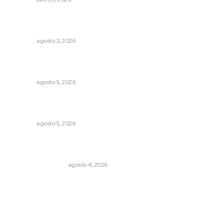
Prevención del feminicidio: la urgencia de la denuncia
temprana
NAYARIT
agosto 3, 2026
Garantizan acceso a seguridad social para productores
del campo
NAYARIT
agosto 5, 2026
Explican origen científico de inundaciones en Tepic y
Xalisco
NAYARIT
agosto 5, 2026
Pensiones absorben un tercio de lo que gasta el
gobierno
MONITOR POLÍTICO
agosto 4, 2026
Archivo mensual