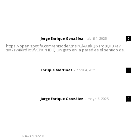
Letras del Director
Letras del director | Un grito en la pared
Jorge Enrique González
-
abril 1, 2025
Letras del director
0
https://open.spotify.com/episode/2nsPGl4XakQixzrq8QFB7a?
si=7zv4RlrdTtKfvEPKJrHDlQ Un grito en la pared es el sentido de...
El peatón y la ciudad
Enrique Martínez
-
abril 4, 2025
Letras del director
0
Las vacas de Huajimic
Jorge Enrique González
-
mayo 6, 2025
Letras del director
0
Lo más popular
La muerte que da vida
NAYARIT
julio 30, 2026