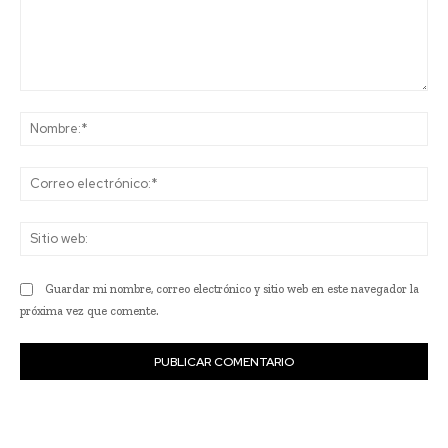
Comentario:
No
Co
ele
Sit
we
Guardar mi nombre, correo electrónico y sitio web en este navegador la
próxima vez que comente.