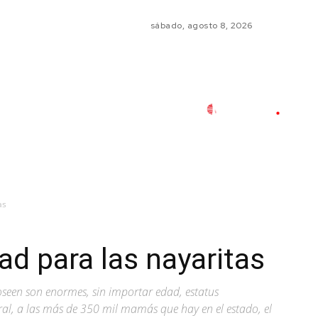
sábado, agosto 8, 2026
as
ad para las nayaritas
oseen son enormes, sin importar edad, estatus
ral, a las más de 350 mil mamás que hay en el estado, el