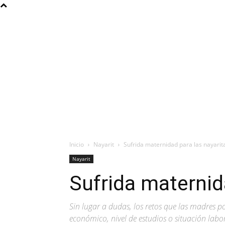
Inicio
Nayarit
Sufrida maternidad para las nayarit
Nayarit
Sufrida maternid
Sin lugar a dudas, los retos que las madres p
económico, nivel de estudios o situación labo