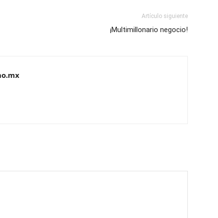
Artículo siguiente
¡Multimillonario negocio!
no.mx