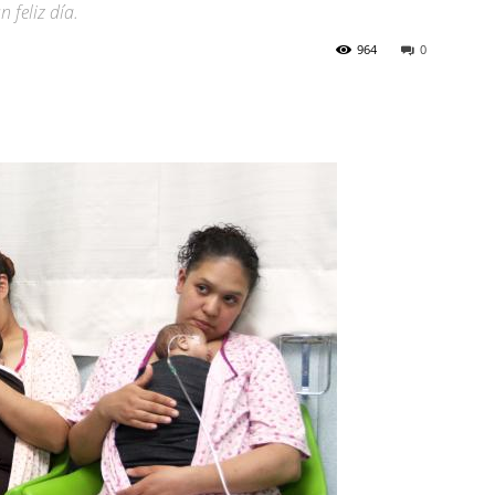
 feliz día.
964
0