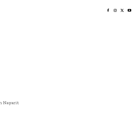
INICIO
NAYARIT
NACIONAL
POLICIACA
OPINIÓN
DEPORTES
EDICIÓN IMPRESA
SOCIALES
MERIDIANO VALLARTA
n Nayarit