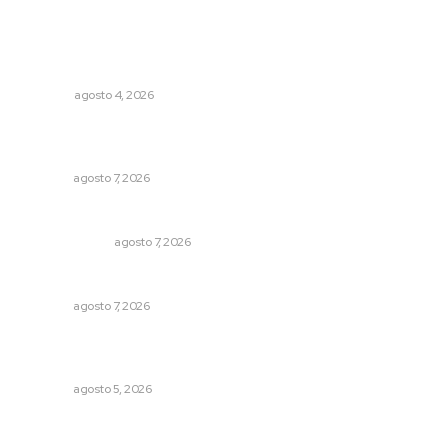
Lo más popular
Buen gobierno, buen liderazgo y la amenaza de la
politiquería
OPINIÓN
agosto 4, 2026
Abrirá Walmart sucursal en Xalisco con inversión
millonaria
NAYARIT
agosto 7, 2026
Sodomitas en desgracia
LA SERPENTINA
agosto 7, 2026
Rehabilitan infraestructura de preparatorias de la UAN
NAYARIT
agosto 7, 2026
Destinarán más de 152 millones de pesos en becas Rita
Cetina
NAYARIT
agosto 5, 2026