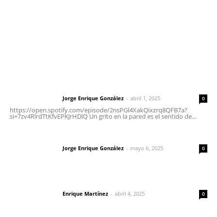
Oficinas Generales: Av. Independencia #355, Tepic,
Nayarit
Letras del Director
Letras del director | Un grito en la pared
Jorge Enrique González
-
abril 1, 2025
Letras del director
0
https://open.spotify.com/episode/2nsPGl4XakQixzrq8QFB7a?
si=7zv4RlrdTtKfvEPKJrHDlQ Un grito en la pared es el sentido de...
Las vacas de Huajimic
Jorge Enrique González
-
mayo 6, 2025
Letras del director
0
El peatón y la ciudad
Enrique Martínez
-
abril 4, 2025
Letras del director
0