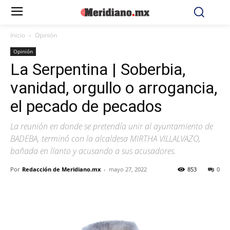
Inicio
Opinión
Opinión
La Serpentina | Soberbia,
vanidad, orgullo o arrogancia,
el pecado de pecados
La reunión en donde se pretendía unir al ayuntamiento de
BADEBA, terminó con la alcaldesa MIRTHA VILLALVAZO,
bañada en llanto y acusando a sus acusadores.
Por
Redacción de Meridiano.mx
-
mayo 27, 2022
853
0