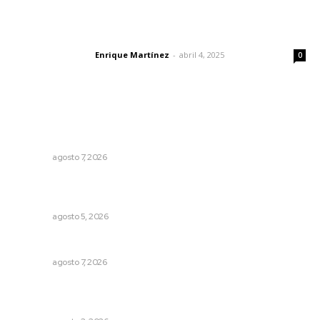
El peatón y la ciudad
Enrique Martínez
-
abril 4, 2025
Letras del director
0
Lo más popular
Promueven ruta deportiva y ecoturismo en la Sierra del
Café
NAYARIT
agosto 7, 2026
Explican origen científico de inundaciones en Tepic y
Xalisco
NAYARIT
agosto 5, 2026
Pierden agaveros 800 mil pesos por hectárea
NAYARIT
agosto 7, 2026
Impulsan ruta turística en San Blas; Mecatán: Tierra de
Agua, Senderos y Plátanos