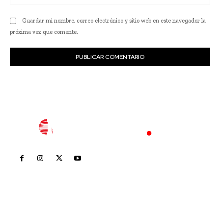
we
Guardar mi nombre, correo electrónico y sitio web en este navegador la
próxima vez que comente.
Inicio
Nayarit
Nacional
Policiaca
Opinión
Deportes
Edición Impresa
Sociales
Meridiano Vallarta