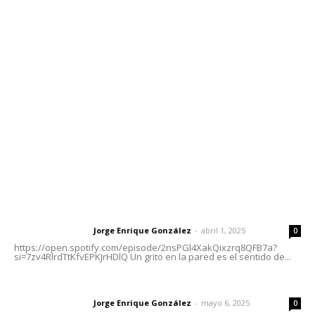
Contáctanos
meridianoredacción@gmail.com
Tels. 3112143809 | 3112103211
Oficinas Generales: Av. Independencia #355, Tepic,
Nayarit
Letras del Director
Letras del director | Un grito en la pared
Jorge Enrique González
-
abril 1, 2025
Letras del director
0
https://open.spotify.com/episode/2nsPGl4XakQixzrq8QFB7a?
si=7zv4RlrdTtKfvEPKJrHDlQ Un grito en la pared es el sentido de...
Las vacas de Huajimic
Jorge Enrique González
-
mayo 6, 2025
Letras del director
0