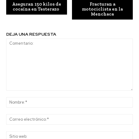
Aseguran 150 kilos de
Fracturan a
cocaína en Testerazo
motociclista en la
Menchaca
DEJA UNA RESPUESTA
Comentario:
No
Co
ele
Sit