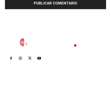
Inicio
Nayarit
Nacional
Policiaca
Opinión
Deportes
Edición Impresa
Sociales
Meridiano Vallarta
Contáctanos
meridianoredacción@gmail.com