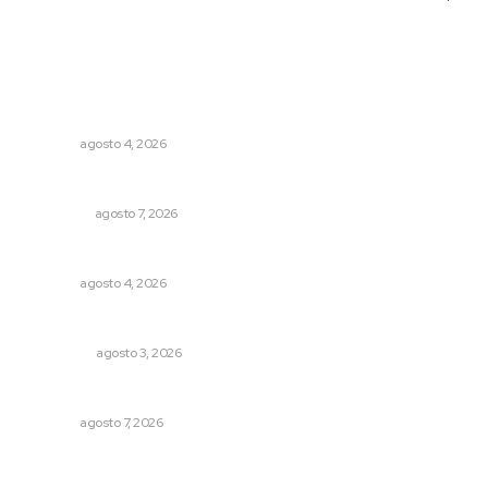
Lo más popular
Abren convocatoria de ingreso para la Escuela de Bellas
Artes
NAYARIT
agosto 4, 2026
Detienen al exgobernador de Guerrero, Ángel Aguirre
NACIONAL
agosto 7, 2026
Llueve menos durante inicio de temporal
NAYARIT
agosto 4, 2026
Eliminan delincuente en Bahía de Banderas
POLICIACA
agosto 3, 2026
Ofertan mil 500 plazas en Feria de Empleo Juvenil
NAYARIT
agosto 7, 2026