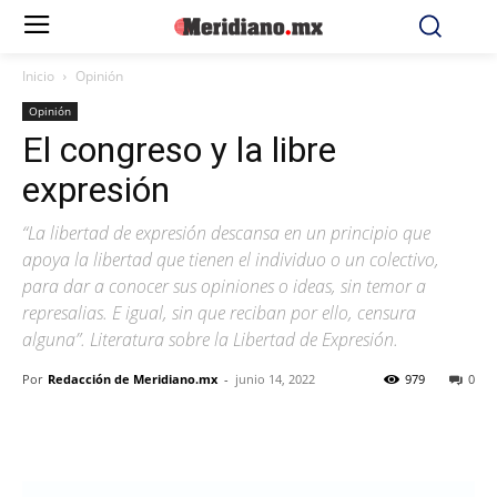
Inicio
Opinión
Opinión
El congreso y la libre
expresión
“La libertad de expresión descansa en un principio que
apoya la libertad que tienen el individuo o un colectivo,
para dar a conocer sus opiniones o ideas, sin temor a
represalias. E igual, sin que reciban por ello, censura
alguna”. Literatura sobre la Libertad de Expresión.
Por
Redacción de Meridiano.mx
-
junio 14, 2022
979
0