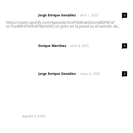
Letras del director | Un grito en la pared
Jorge Enrique González
-
abril 1, 2025
Letras del director
0
https://open.spotify.com/episode/2nsPGl4XakQixzrq8QFB7a?
si=7zv4RlrdTtKfvEPKJrHDlQ Un grito en la pared es el sentido de...
El peatón y la ciudad
Enrique Martínez
-
abril 4, 2025
Letras del director
0
Las vacas de Huajimic
Jorge Enrique González
-
mayo 6, 2025
Letras del director
0
Lo más popular
El ser humano ―vivo y difunto― es como un soplo,
como una sombra que pasa
OPINIÓN
agosto 3, 2026
La Odisea nos da el héroe que merecemos