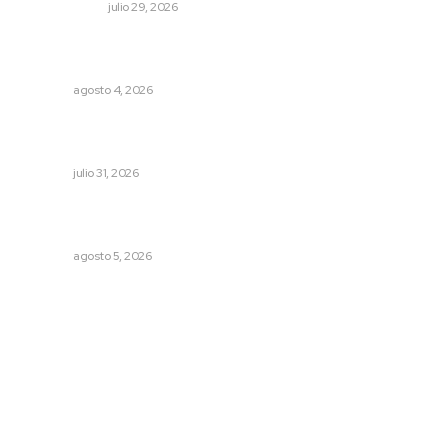
OTRAS VOCES
julio 29, 2026
Fomentan salud integral mediante cultura de la
lactancia materna
NAYARIT
agosto 4, 2026
Detectan permisos falsos para comercio ambulante en
playas
NAYARIT
julio 31, 2026
Triunfa Victorina Morales con el lenguaje milenario de
sus hilos
NAYARIT
agosto 5, 2026
Archivo mensual
agosto 2026
julio 2026