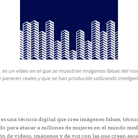
es un vídeo en el que se muestran imágenes falsas del ros
parecen reales y que se han producido utilizando inteligenci
es una técnica digital que crea imágenes falsas, técni
ado para atacar a millones de mujeres en el mundo me
ción de videos, imágenes y de voz con las que crean esc