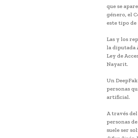
que se apare
género, el C
este tipo de
Las y los re
la diputada 
Ley de Acces
Nayarit.
Un DeepFake,
personas qu
artificial.
A través del
personas de 
suele ser so