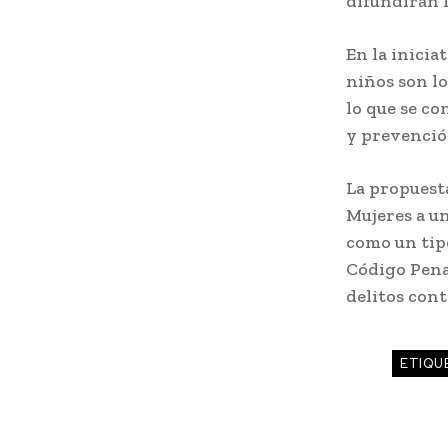
difundirán l
En la inicia
niños son lo
lo que se c
y prevenció
La propuesta
Mujeres a un
como un tipo
Código Penal
delitos cont
ETIQU