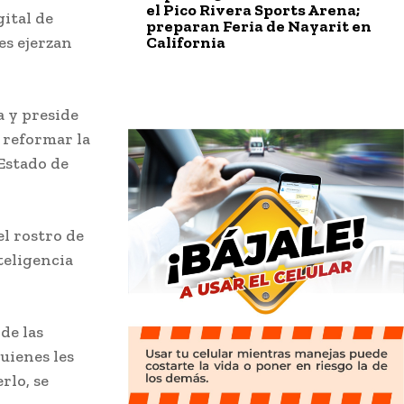
el Pico Rivera Sports Arena;
gital de
preparan Feria de Nayarit en
California
es ejerzan
a y preside
 reformar la
 Estado de
l rostro de
teligencia
de las
quienes les
rlo, se