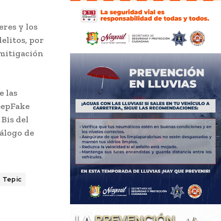
eres y los
elitos, por
 mitigación
e las
DeepFake
 Bis del
tálogo de
Tepic