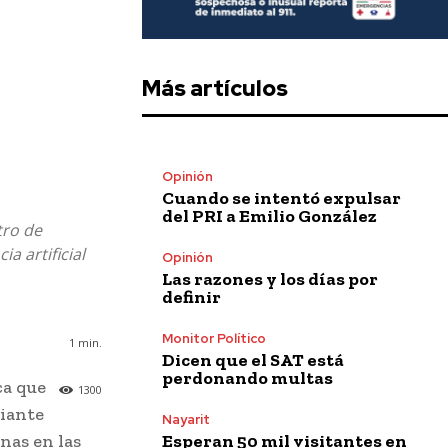
Más artículos
Opinión
Cuando se intentó expulsar
del PRI a Emilio González
tro de
a artificial
Opinión
Las razones y los días por
definir
Monitor Político
1
min.
Dicen que el SAT está
perdonando multas
ca que
1300
diante
Nayarit
Esperan 50 mil visitantes en
enas en las