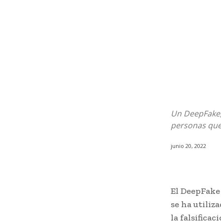
Un DeepFake, 
personas que 
junio 20, 2022
El DeepFake 
se ha utiliz
la falsifica