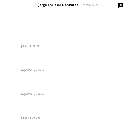
Jorge Enrique González
-
mayo 6, 2025
Letras del director
0
Lo más popular
Registra Puente Federación avance físico superior al
noventa por ciento
NAYARIT
julio 31, 2026
Modernizan infraestructura para la comercialización del
maíz nayarita
NAYARIT
agosto 6, 2026
Alistarán alerta sísmica en teléfonos celulares durante
simulacro nacional
NAYARIT
agosto 6, 2026
Invierten 340 millones de pesos en conservación de
carreteras federales
NAYARIT
julio 31, 2026
Impulsan ruta turística en San Blas; Mecatán: Tierra de