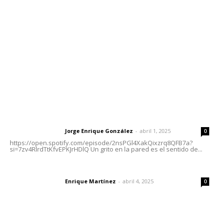
Tels. 3112143809 | 3112103211
Oficinas Generales: Av. Independencia #355, Tepic,
Nayarit
Letras del Director
Letras del director | Un grito en la pared
Jorge Enrique González
-
abril 1, 2025
Letras del director
0
https://open.spotify.com/episode/2nsPGl4XakQixzrq8QFB7a?
si=7zv4RlrdTtKfvEPKJrHDlQ Un grito en la pared es el sentido de...
El peatón y la ciudad
Enrique Martínez
-
abril 4, 2025
Letras del director
0
Las vacas de Huajimic