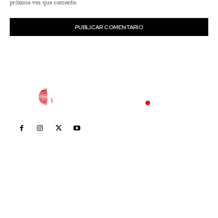
próxima vez que comente.
Inicio
Nayarit
Nacional
Policiaca
Opinión
Deportes
Edición Impresa
Sociales
Meridiano Vallarta
Contáctanos
meridianoredacción@gmail.com