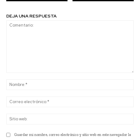
DEJA UNA RESPUESTA
Comentario:
No
Co
ele
Sit
we
Guardar mi nombre, correo electrónico y sitio web en este navegador la