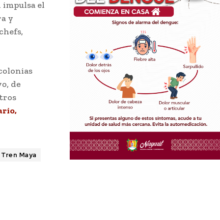
 impulsa el
ra y
chefs,
colonias
o, de
tros
rio,
Tren Maya