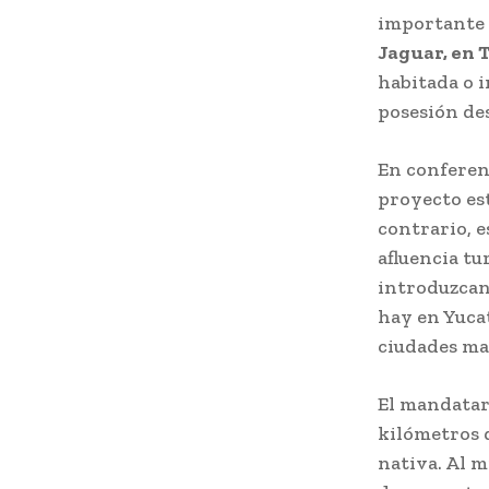
importante 
Jaguar, en
habitada o i
posesión de
En conferenc
proyecto est
contrario, 
afluencia tu
introduzcan 
hay en Yucat
ciudades ma
El mandatari
kilómetros d
nativa. Al m