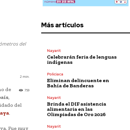
Más artículos
lómetros del
Nayarit
Celebrarán feria de lenguas
indígenas
Policiaca
2
min.
Eliminan delincuente en
Bahía de Banderas
no de
759
país
,
Nayarit
Brinda el DIF asistencia
idado del
alimentaria en las
aya
.
Olimpiadas de Oro 2026
Nayarit
rva. Fue muy