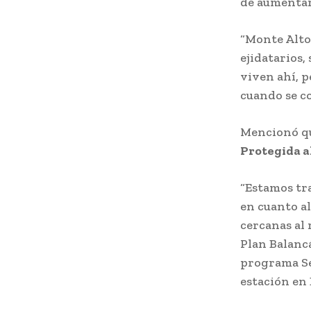
de aumentar
“Monte Alto 
ejidatarios,
viven ahí, p
cuando se co
Mencionó qu
Protegida a
“Estamos tra
en cuanto a
cercanas al 
Plan Balancá
programa Se
estación en 