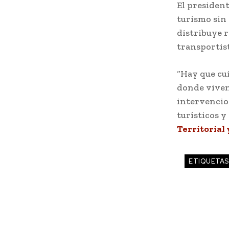
El presiden
turismo sin 
distribuye r
transportist
“Hay que cui
donde viven
intervencion
turísticos y
Territorial
ETIQUETAS