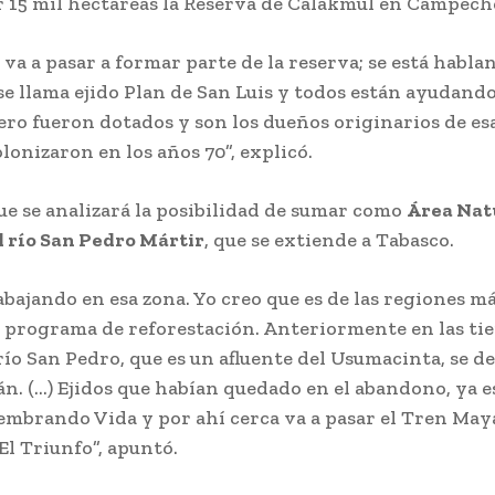
 15 mil hectáreas la Reserva de Calakmul en Campech
va a pasar a formar parte de la reserva; se está habla
 se llama ejido Plan de San Luis y todos están ayudan
ero fueron dotados y son los dueños originarios de esa
lonizaron en los años 70”, explicó.
e se analizará la posibilidad de sumar como
Área Nat
l río San Pedro Mártir
, que se extiende a Tabasco.
bajando en esa zona. Yo creo que es de las regiones m
l programa de reforestación. Anteriormente en las tie
río San Pedro, que es un afluente del Usumacinta, se de
n. (…) Ejidos que habían quedado en el abandono, ya e
mbrando Vida y por ahí cerca va a pasar el Tren May
El Triunfo”, apuntó.