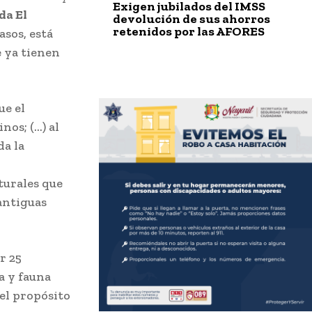
Exigen jubilados del IMSS
da El
devolución de sus ahorros
retenidos por las AFORES
asos, está
e ya tienen
ue el
nos; (…) al
a la
turales que
antiguas
r 25
a y fauna
 el propósito