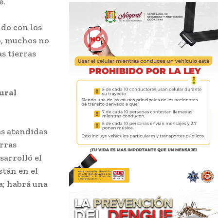
e.
ndo con los
do, muchos no
s tierras
ural
ás atendidas
rras
sarrolló el
stán en el
a; habrá una