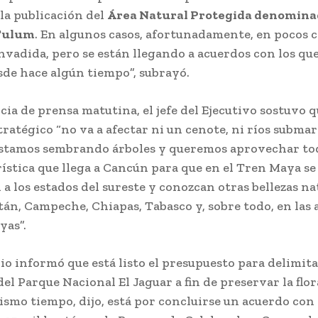
la publicación del
Área Natural Protegida denomina
 Tulum
. En algunos casos, afortunadamente, en pocos c
nvadida, pero se están llegando a acuerdos con los qu
sde hace algún tiempo”, subrayó.
ia de prensa matutina, el jefe del Ejecutivo sostuvo q
ratégico “no va a afectar ni un cenote, ni ríos submari
estamos sembrando árboles y queremos aprovechar tod
rística que llega a Cancún para que en el Tren Maya se
a los estados del sureste y conozcan otras bellezas na
án, Campeche, Chiapas, Tabasco y, sobre todo, en las 
yas”.
o informó que está listo el presupuesto para delimita
el Parque Nacional El Jaguar a fin de preservar la flor
ismo tiempo, dijo, está por concluirse un acuerdo con