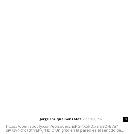
Edición Impresa
Sociales
Meridiano Vallarta
Contáctanos
meridianoredacción@gmail.com
Tels. 3112143809 | 3112103211
Oficinas Generales: Av. Independencia #355, Tepic,
Nayarit
Letras del Director
Letras del director | Un grito en la pared
Jorge Enrique González
-
abril 1, 2025
Letras del director
0
https://open.spotify.com/episode/2nsPGl4XakQixzrq8QFB7a?
si=7zv4RlrdTtKfvEPKJrHDlQ Un grito en la pared es el sentido de...