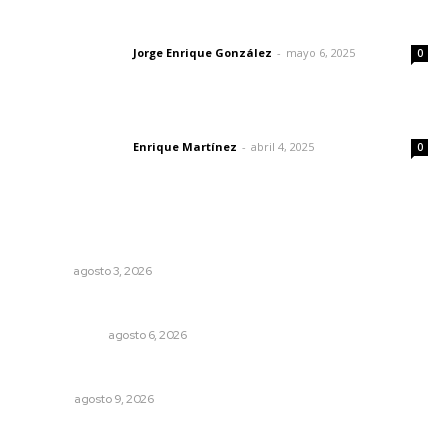
Las vacas de Huajimic
Jorge Enrique González
-
mayo 6, 2025
Letras del director
0
El peatón y la ciudad
Enrique Martínez
-
abril 4, 2025
Letras del director
0
Lo más popular
Caen ingresos por remesas durante el primer semestre
NAYARIT
agosto 3, 2026
Eufemismos
OTRAS VOCES
agosto 6, 2026
En tres semanas las decisiones
OPINIÓN
agosto 9, 2026
Nacen venados cola blanca en Parque Tachií