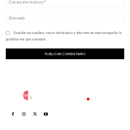
Co
ele
Sit
we
Guardar mi nombre, correo electrónico y sitio web en este navegador la
próxima vez que comente.
Inicio
Nayarit
Nacional
Policiaca
Opinión
Deportes