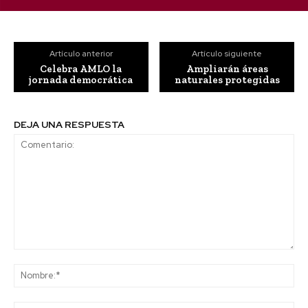
Artículo anterior
Artículo siguiente
Celebra AMLO la
Ampliarán áreas
jornada democrática
naturales protegidas
DEJA UNA RESPUESTA
Comentario:
No