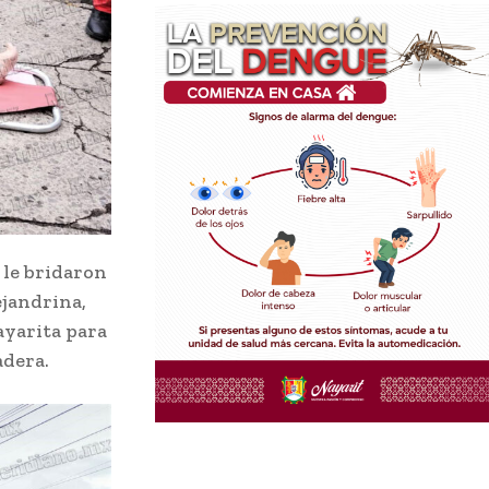
 le bridaron
ejandrina,
ayarita para
adera.