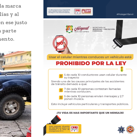
 la marca
ías y al
n ese justo
a parte
mento.