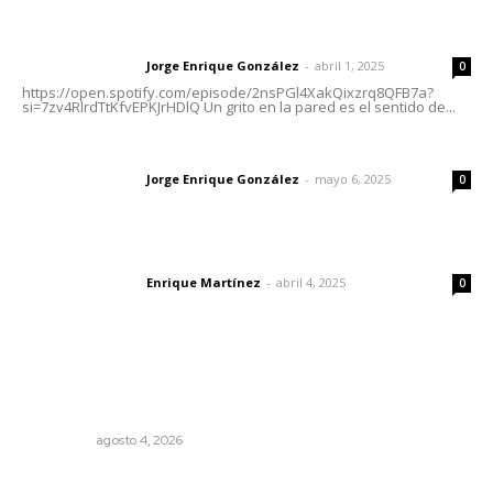
Letras del director | Un grito en la pared
Jorge Enrique González
-
abril 1, 2025
Letras del director
0
https://open.spotify.com/episode/2nsPGl4XakQixzrq8QFB7a?
si=7zv4RlrdTtKfvEPKJrHDlQ Un grito en la pared es el sentido de...
Las vacas de Huajimic
Jorge Enrique González
-
mayo 6, 2025
Letras del director
0
El peatón y la ciudad
Enrique Martínez
-
abril 4, 2025
Letras del director
0
Lo más popular
Leyendas del Futbol mexicano integran serie de billetes
conmemorativos presentados por Lotería Nacional
NACIONAL
agosto 4, 2026
Autócrata, con distancia