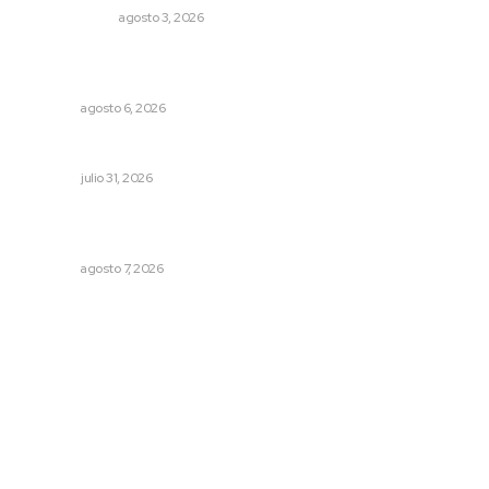
OTRAS VOCES
agosto 3, 2026
Podrán artistas obtener título por experiencia
profesional sobresaliente
NAYARIT
agosto 6, 2026
Tópicos políticos para analizar
OPINIÓN
julio 31, 2026
Impulsan proyectos productivos con créditos a tasa
cero de interés
NAYARIT
agosto 7, 2026
Archivo mensual
agosto 2026
julio 2026
junio 2026