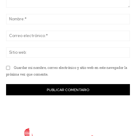
Comentario:
No
Co
ele
Sit
we
Guardar mi nombre, correo electrónico y sitio web en este navegador la
próxima vez que comente.