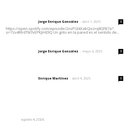
Letras del director | Un grito en la pared
Jorge Enrique González
-
abril 1, 2025
Letras del director
0
https://open.spotify.com/episode/2nsPGl4XakQixzrq8QFB7a?
si=7zv4RlrdTtKfvEPKJrHDlQ Un grito en la pared es el sentido de...
Las vacas de Huajimic
Jorge Enrique González
-
mayo 6, 2025
Letras del director
0
El peatón y la ciudad
Enrique Martínez
-
abril 4, 2025
Letras del director
0
Lo más popular
Abren convocatoria de ingreso para la Escuela de Bellas
Artes
NAYARIT
agosto 4, 2026