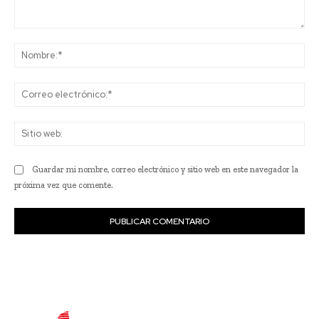
Comentario:
No
Co
ele
Sit
we
Guardar mi nombre, correo electrónico y sitio web en este navegador la
próxima vez que comente.