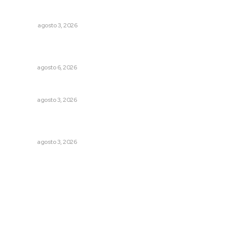
¿De qué sirven los foros sobre la NEM?: eufemismos y
mentiras
OPINIÓN
agosto 3, 2026
Inician acciones de prevención ante presencia de
cocodrilos
NAYARIT
agosto 6, 2026
Caen ingresos por remesas durante el primer semestre
NAYARIT
agosto 3, 2026
Destinan 87 millones a obras de infraestructura en tres
municipios
NAYARIT
agosto 3, 2026
Archivo mensual
agosto 2026
julio 2026