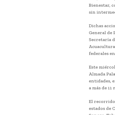
Bienestar, c
sin interme
Dichas accio
General de P
Secretaría d
Acuacultura 
federales en
Este miércol
Almada Palaf
entidades, e
a más de 11 
El recorrido,
estados de C