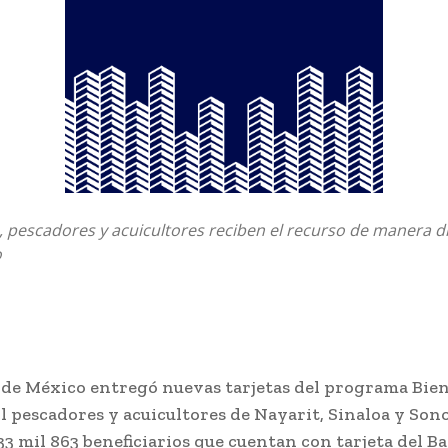
a, pescadores y acuicultores reciben el recurso de manera di
o
 de México entregó nuevas tarjetas del programa Bien
l pescadores y acuicultores de Nayarit, Sinaloa y Son
33 mil 863 beneficiarios que cuentan con tarjeta del B