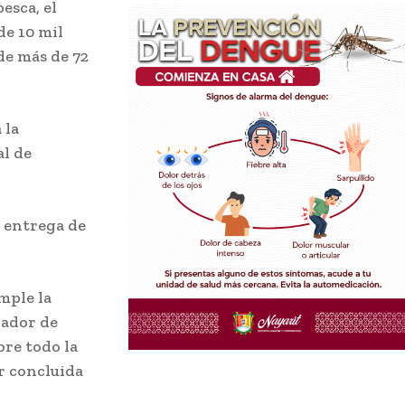
esca, el
de 10 mil
de más de 72
 la
al de
 entrega de
mple la
rador de
bre todo la
r concluida