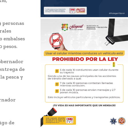
km,
9 personas
rales
 o embalses
0 pesos.
gobernador
 entrega de
la pesca y
ernador
igo de