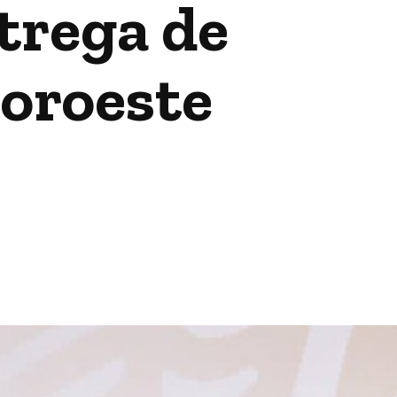
trega de
noroeste