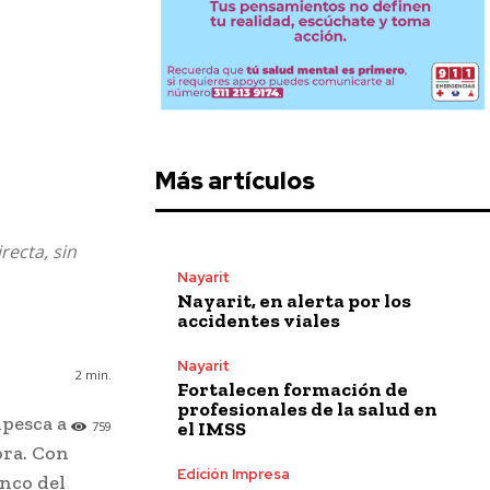
Más artículos
recta, sin
Nayarit
Nayarit, en alerta por los
accidentes viales
Nayarit
2
min.
Fortalecen formación de
profesionales de la salud en
pesca a
el IMSS
759
ora. Con
Edición Impresa
anco del