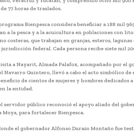
asco, Veracruz y Yucatán, y comprendió ocho mil 900 
de 77 horas de traslados.
 programa Bienpesca considera beneficiar a 188 mil 96
an a la pesca y a la acuicultura en poblaciones con lito
no costeras, que trabajan en granjas, esteros, lagunas
 jurisdicción federal. Cada persona recibe siete mil 20
visita a Nayarit, Almada Palafox, acompañado por el 
 Navarro Quintero, llevó a cabo el acto simbólico de
beneficio de cientos de mujeres y hombres dedicados a 
en la entidad.
el servidor público reconoció el apoyo aliado del gob
 Moya, para fortalecer Bienpesca.
donde el gobernador Alfonso Durazo Montaño fue test