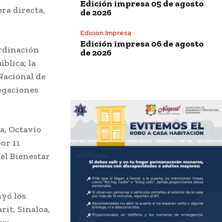
Edición impresa 05 de agosto
era directa,
de 2026
Edición Impresa
Edición impresa 06 de agosto
ordinación
de 2026
blica; la
 Nacional de
legaciones
a, Octavio
por 11
del Bienestar
uyó los
it, Sinaloa,