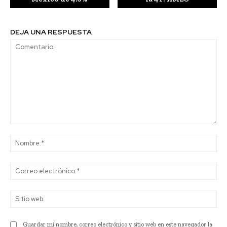
DEJA UNA RESPUESTA
Comentario:
No
Co
ele
Sit
we
Guardar mi nombre, correo electrónico y sitio web en este navegador la