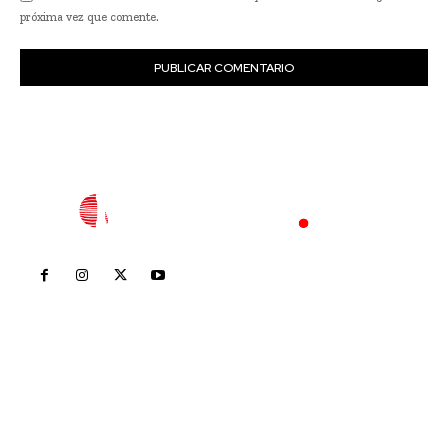
próxima vez que comente.
Inicio
Nayarit
Nacional
Policiaca
Opinión
Deportes
Edición Impresa
Sociales
Meridiano Vallarta
Contáctanos