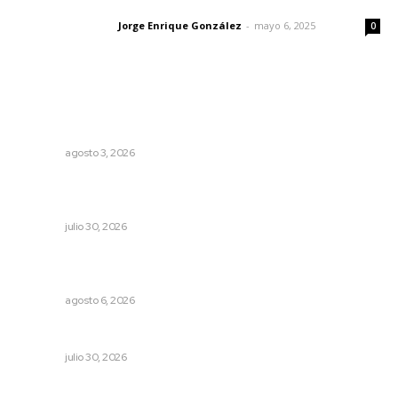
Las vacas de Huajimic
Jorge Enrique González
-
mayo 6, 2025
Letras del director
0
Lo más popular
Promueven riqueza natural y rituales ancestrales en el
municipio de Ruiz
NAYARIT
agosto 3, 2026
Capacitación técnica impulsa el desarrollo
gastronómico y turístico en Jala
NAYARIT
julio 30, 2026
Promueven igualdad de derechos para personas con
discapacidad
NAYARIT
agosto 6, 2026
Condena PRI Nayarit censura a Alejandro Moreno
NAYARIT
julio 30, 2026
Alertan de ciberdelincuentes a través de QR falsos