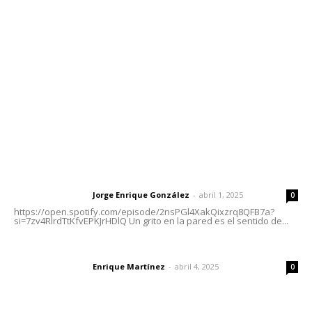
meridianoredacción@gmail.com
Tels. 3112143809 | 3112103211
Oficinas Generales: Av. Independencia #355, Tepic,
Nayarit
Letras del Director
Letras del director | Un grito en la pared
Jorge Enrique González
-
abril 1, 2025
Letras del director
0
https://open.spotify.com/episode/2nsPGl4XakQixzrq8QFB7a?
si=7zv4RlrdTtKfvEPKJrHDlQ Un grito en la pared es el sentido de...
El peatón y la ciudad
Enrique Martínez
-
abril 4, 2025
Letras del director
0