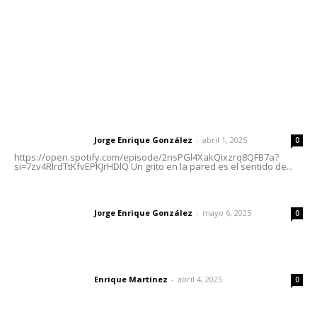
Oficinas Generales: Av. Independencia #355, Tepic,
Nayarit
Letras del Director
Letras del director | Un grito en la pared
Jorge Enrique González
-
abril 1, 2025
Letras del director
0
https://open.spotify.com/episode/2nsPGl4XakQixzrq8QFB7a?
si=7zv4RlrdTtKfvEPKJrHDlQ Un grito en la pared es el sentido de...
Las vacas de Huajimic
Jorge Enrique González
-
mayo 6, 2025
Letras del director
0
El peatón y la ciudad
Enrique Martínez
-
abril 4, 2025
Letras del director
0