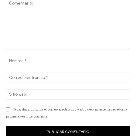
Comentario:
No
Co
ele
Sit
we
Guardar mi nombre, correo electrónico y sitio web en este navegador la
próxima vez que comente.