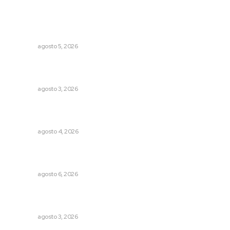
Lo más popular
Garantizan acceso a seguridad social para productores
del campo
NAYARIT
agosto 5, 2026
Transforman CETMAR 6 con inversión histórica en Bahía
de Banderas
NAYARIT
agosto 3, 2026
Fomentan salud integral mediante cultura de la
lactancia materna
NAYARIT
agosto 4, 2026
Inician acciones de prevención ante presencia de
cocodrilos
NAYARIT
agosto 6, 2026
Tras operativo, el CEDE busca protección de justicia
federal
NAYARIT
agosto 3, 2026