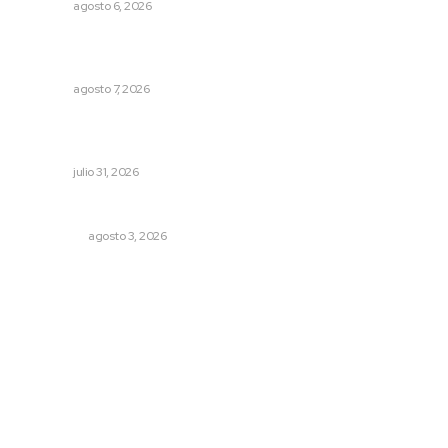
NAYARIT
agosto 6, 2026
Vinculan a sector artesanal con la actividad turística
estatal
NAYARIT
agosto 7, 2026
Brinda el DIF asistencia alimentaria en las Olimpiadas de
Oro 2026
NAYARIT
julio 31, 2026
Eliminan delincuente en Bahía de Banderas
POLICIACA
agosto 3, 2026
Archivo mensual
agosto 2026
julio 2026
junio 2026