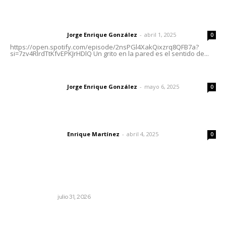
Letras del director | Un grito en la pared
Jorge Enrique González
-
abril 1, 2025
Letras del director
0
https://open.spotify.com/episode/2nsPGl4XakQixzrq8QFB7a?
si=7zv4RlrdTtKfvEPKJrHDlQ Un grito en la pared es el sentido de...
Las vacas de Huajimic
Jorge Enrique González
-
mayo 6, 2025
Letras del director
0
El peatón y la ciudad
Enrique Martínez
-
abril 4, 2025
Letras del director
0
Lo más popular
Cerrar todos los anexos
LA SERPENTINA
julio 31, 2026
Alertan sobre riesgos de acoso en redes sociales