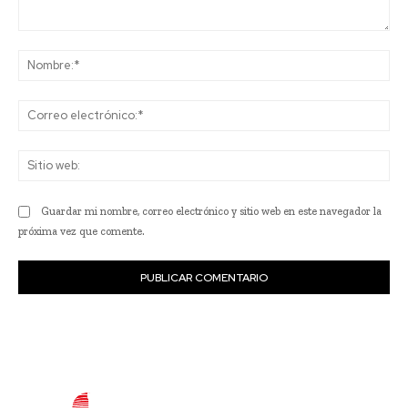
Comentario:
No
Co
ele
Sit
we
Guardar mi nombre, correo electrónico y sitio web en este navegador la
próxima vez que comente.