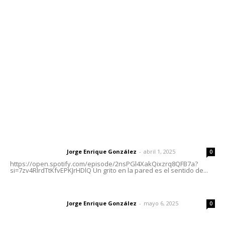
meridianoredacción@gmail.com
Tels. 3112143809 | 3112103211
Oficinas Generales: Av. Independencia #355, Tepic,
Nayarit
Letras del Director
Letras del director | Un grito en la pared
Jorge Enrique González
-
abril 1, 2025
Letras del director
0
https://open.spotify.com/episode/2nsPGl4XakQixzrq8QFB7a?
si=7zv4RlrdTtKfvEPKJrHDlQ Un grito en la pared es el sentido de...
Las vacas de Huajimic
Jorge Enrique González
-
mayo 6, 2025
Letras del director
0