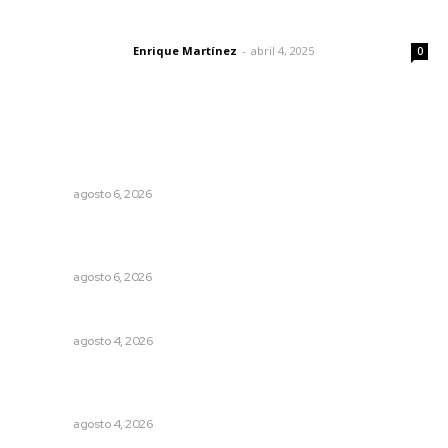
El peatón y la ciudad
Enrique Martínez
-
abril 4, 2025
Letras del director
0
Lo más popular
Promueven igualdad de derechos para personas con
discapacidad
NAYARIT
agosto 6, 2026
Instalarán puntos de revisión contra pilotos
alcoholizados
NAYARIT
agosto 6, 2026
Invitan a descubrir riqueza cultural en ruta Entre Canales
NAYARIT
agosto 4, 2026
Aclara Marakame tarifas y programas de apoyo para
rehabilitación
NAYARIT
agosto 4, 2026