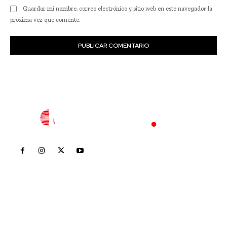
Guardar mi nombre, correo electrónico y sitio web en este navegador la
próxima vez que comente.
Inicio
Nayarit
Nacional
Policiaca
Opinión
Deportes
Edición Impresa
Sociales
Meridiano Vallarta
Contáctanos