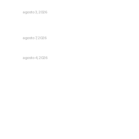
y comerciales
NAYARIT
agosto 3, 2026
Presentará Escuela de Bellas Artes resultados de
cursos vacacionales
NAYARIT
agosto 7, 2026
Analizan impacto de adicciones en la salud mental
NAYARIT
agosto 4, 2026
Archivo mensual
agosto 2026
julio 2026
junio 2026
mayo 2026
abril 2026