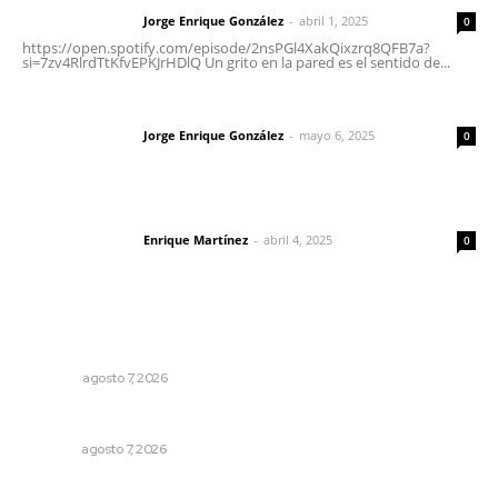
Jorge Enrique González
-
abril 1, 2025
Letras del director
0
https://open.spotify.com/episode/2nsPGl4XakQixzrq8QFB7a?
si=7zv4RlrdTtKfvEPKJrHDlQ Un grito en la pared es el sentido de...
Las vacas de Huajimic
Jorge Enrique González
-
mayo 6, 2025
Letras del director
0
El peatón y la ciudad
Enrique Martínez
-
abril 4, 2025
Letras del director
0
Lo más popular
Las exportaciones y la inseguridad
OPINIÓN
agosto 7, 2026
Ofertan mil 500 plazas en Feria de Empleo Juvenil
NAYARIT
agosto 7, 2026
Exigen adaptar fechas de veda ante riesgos climáticos