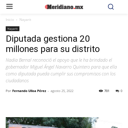
Inicio
Nayarit
Nayarit
Diputada gestiona 20
millones para su distrito
Nadia Bernal reconoció el apoyo que le ha brindado el
gobernador Miguel Ángel Navarro Quintero para que ella
como diputada pueda cumplir sus compromisos con los
ciudadanos
Por
Fernando Ulloa Pérez
-
agosto 25, 2022
701
0