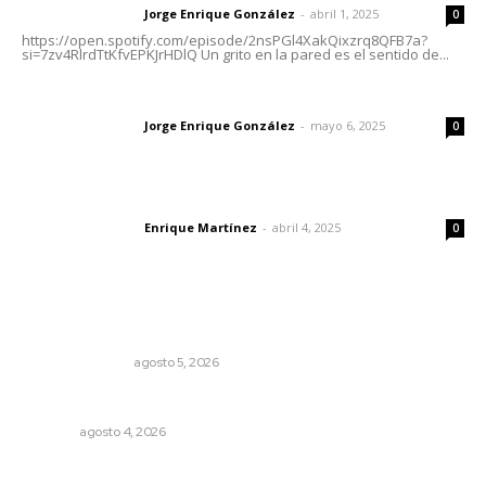
Jorge Enrique González
-
abril 1, 2025
Letras del director
0
https://open.spotify.com/episode/2nsPGl4XakQixzrq8QFB7a?
si=7zv4RlrdTtKfvEPKJrHDlQ Un grito en la pared es el sentido de...
Las vacas de Huajimic
Jorge Enrique González
-
mayo 6, 2025
Letras del director
0
El peatón y la ciudad
Enrique Martínez
-
abril 4, 2025
Letras del director
0
Lo más popular
Edición impresa 05 de agosto de 2026
EDICIÓN IMPRESA
agosto 5, 2026
Invitan a descubrir riqueza cultural en ruta Entre Canales
NAYARIT
agosto 4, 2026
Agosto, la hora de definirse