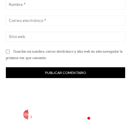
No
Co
ele
Sit
we
Guardar mi nombre, correo electrónico y sitio web en este navegador la
próxima vez que comente.