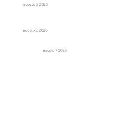
OPINIÓN
agosto 6, 2026
Triunfa Victorina Morales con el lenguaje milenario de
sus hilos
NAYARIT
agosto 5, 2026
Resumen Semanal de Noticias
MONITOR POLÍTICO
agosto 7, 2026
Archivo mensual
agosto 2026
julio 2026
junio 2026
mayo 2026
abril 2026
marzo 2026