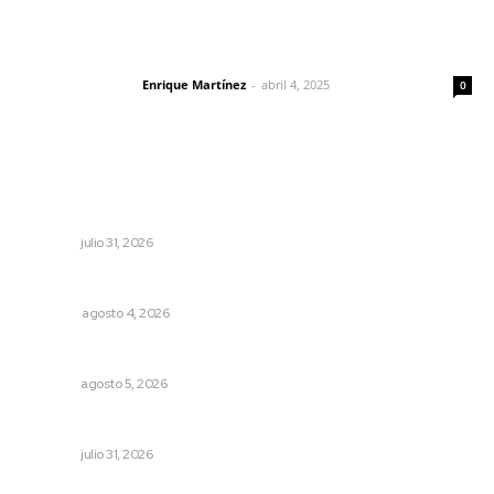
El peatón y la ciudad
Enrique Martínez
-
abril 4, 2025
Letras del director
0
Lo más popular
Exigen jubilados del IMSS devolución de sus ahorros
retenidos por las AFORES
NAYARIT
julio 31, 2026
El crimen organizado nos daña
OPINIÓN
agosto 4, 2026
Prohibirán celulares en escuelas de Nayarit
NAYARIT
agosto 5, 2026
Podrían cerrar anexos en la capital
NAYARIT
julio 31, 2026