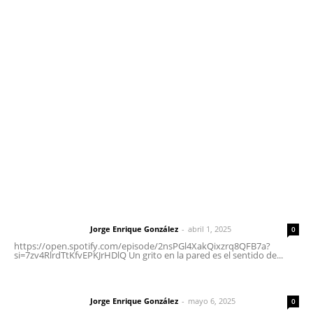
Contáctanos
meridianoredacción@gmail.com
Tels. 3112143809 | 3112103211
Oficinas Generales: Av. Independencia #355, Tepic,
Nayarit
Letras del Director
Letras del director | Un grito en la pared
Jorge Enrique González
-
abril 1, 2025
Letras del director
0
https://open.spotify.com/episode/2nsPGl4XakQixzrq8QFB7a?
si=7zv4RlrdTtKfvEPKJrHDlQ Un grito en la pared es el sentido de...
Las vacas de Huajimic
Jorge Enrique González
-
mayo 6, 2025
Letras del director
0