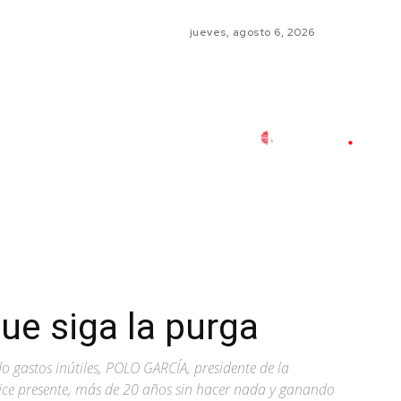
jueves, agosto 6, 2026
ue siga la purga
o gastos inútiles, POLO GARCÍA, presidente de la
 dice presente, más de 20 años sin hacer nada y ganando