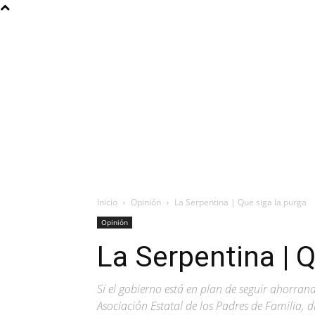
Inicio
Opinión
La Serpentina | Que siga la purga
Opinión
La Serpentina | Q
Si el gobierno está en plan de seguir ahorrand
Asociación Estatal de los Padres de Familia,