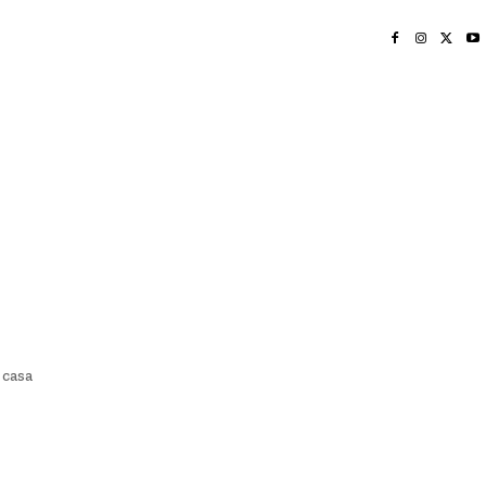
INICIO
NAYARIT
NACIONAL
POLICIACA
OPINIÓN
DEPORTES
EDICIÓN IMPRESA
SOCIALES
MERIDIANO VALLARTA
 casa