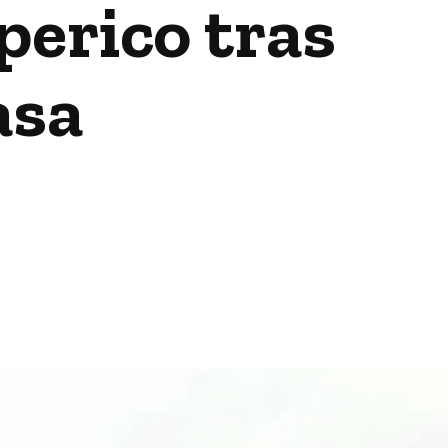
 perico tras
asa