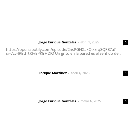
Letras del Director
Letras del director | Un grito en la pared
Jorge Enrique González
-
abril 1, 2025
Letras del director
0
https://open.spotify.com/episode/2nsPGl4XakQixzrq8QFB7a?
si=7zv4RlrdTtKfvEPKJrHDlQ Un grito en la pared es el sentido de...
El peatón y la ciudad
Enrique Martínez
-
abril 4, 2025
Letras del director
0
Las vacas de Huajimic
Jorge Enrique González
-
mayo 6, 2025
Letras del director
0
Lo más popular
Impulsan planeación estratégica para detonar turismo