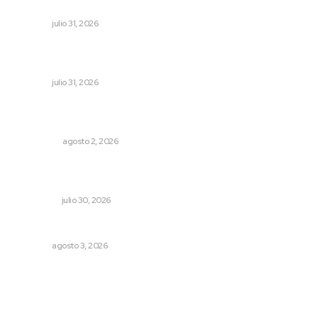
en los municipios
NAYARIT
julio 31, 2026
Fortalecen coordinación para consolidar el Sistema
Universal de Salud
NAYARIT
julio 31, 2026
Madrugada de terror en Tepic: borrachas provocan
aparatoso accidente y huye
POLICIACA
agosto 2, 2026
Préstamos para negocios: qué son y cuándo tienen
sentido
NACIONAL
julio 30, 2026
Entregan nuevo domo escolar en San Juan de Abajo
NAYARIT
agosto 3, 2026
Archivo mensual