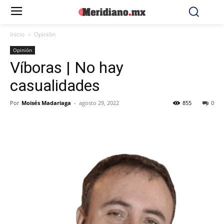
Inicio
Opinión
Opinión
Víboras | No hay
casualidades
Por
Moisés Madariaga
-
agosto 29, 2022
855
0