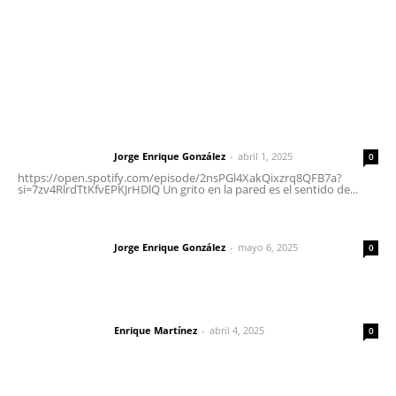
Nayarit
Letras del Director
Letras del director | Un grito en la pared
Jorge Enrique González
-
abril 1, 2025
Letras del director
0
https://open.spotify.com/episode/2nsPGl4XakQixzrq8QFB7a?
si=7zv4RlrdTtKfvEPKJrHDlQ Un grito en la pared es el sentido de...
Las vacas de Huajimic
Jorge Enrique González
-
mayo 6, 2025
Letras del director
0
El peatón y la ciudad
Enrique Martínez
-
abril 4, 2025
Letras del director
0
Lo más popular