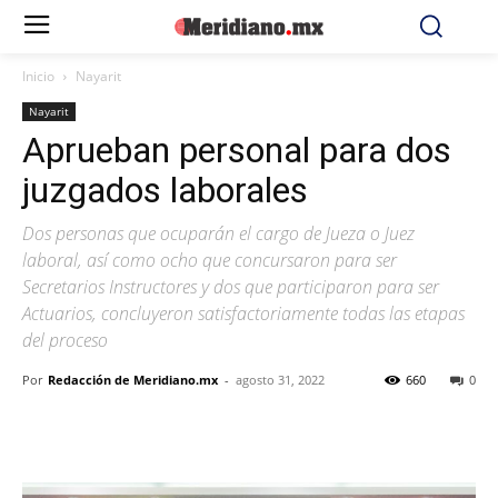
Inicio
Nayarit
Nayarit
Aprueban personal para dos
juzgados laborales
Dos personas que ocuparán el cargo de Jueza o Juez
laboral, así como ocho que concursaron para ser
Secretarios Instructores y dos que participaron para ser
Actuarios, concluyeron satisfactoriamente todas las etapas
del proceso
Por
Redacción de Meridiano.mx
-
agosto 31, 2022
660
0