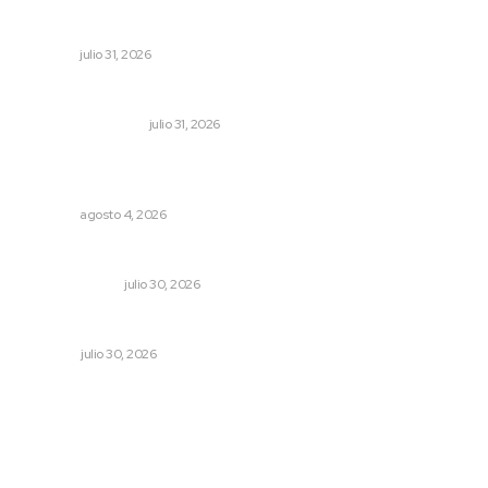
Inicia curso de verano en Escuela Superior de Música
NAYARIT
julio 31, 2026
Resumen semanal de noticias
MONITOR POLÍTICO
julio 31, 2026
Fomentan salud integral mediante cultura de la
lactancia materna
NAYARIT
agosto 4, 2026
La mitad del presupuesto de Tepic, le deben de predial
LA SERPENTINA
julio 30, 2026
Ivideliza levanta la mano
OPINIÓN
julio 30, 2026
Archivo mensual