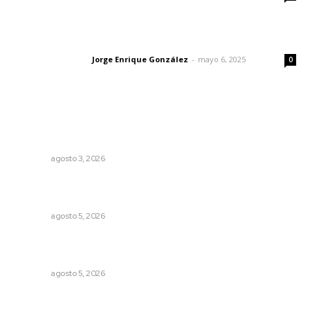
Las vacas de Huajimic
Jorge Enrique González
-
mayo 6, 2025
Letras del director
0
Lo más popular
Promueven saberes ancestrales en la ruta Potrero
Tradicional
NAYARIT
agosto 3, 2026
Sancionan conductas de asedio para proteger la
tranquilidad comunitaria
NAYARIT
agosto 5, 2026
Recuperan milenario sello ritual de la cultura Aztatlán en
Nayarit
NAYARIT
agosto 5, 2026
Tópicos políticos para analizar