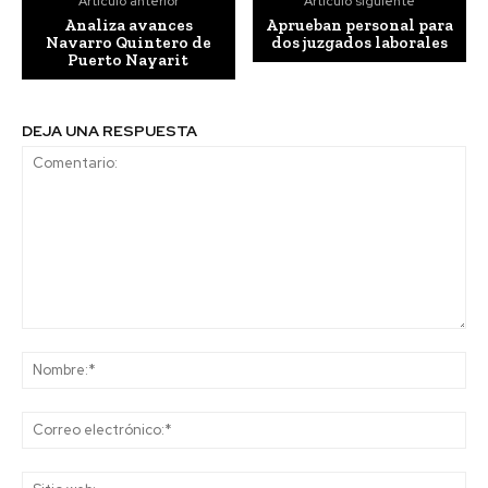
Artículo anterior
Artículo siguiente
Analiza avances
Aprueban personal para
Navarro Quintero de
dos juzgados laborales
Puerto Nayarit
DEJA UNA RESPUESTA
Comentario:
No
Co
ele
Sit