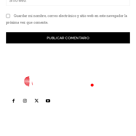
we
Guardar mi nombre, correo electrónico y sitio web en este navegador la
próxima vez que comente.
Inicio
Nayarit
Nacional
Policiaca
Opinión
Deportes
Edición Impresa
Sociales
Meridiano Vallarta