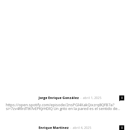
Contáctanos
meridianoredacción@gmail.com
Tels. 3112143809 | 3112103211
Oficinas Generales: Av. Independencia #355, Tepic,
Nayarit
Letras del Director
Letras del director | Un grito en la pared
Jorge Enrique González
-
abril 1, 2025
Letras del director
0
https://open.spotify.com/episode/2nsPGl4XakQixzrq8QFB7a?
si=7zv4RlrdTtKfvEPKJrHDlQ Un grito en la pared es el sentido de...
El peatón y la ciudad
Enrique Martínez
-
abril 4, 2025
Letras del director
0