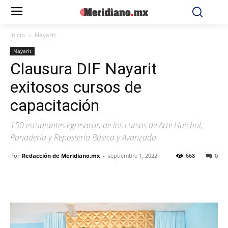
Inicio
Nayarit
Nayarit
Clausura DIF Nayarit
exitosos cursos de
capacitación
150 estudiantes egresaron de los cursos de Arte Huichol,
Panadería y Repostería Básica y Avanzada
Por
Redacción de Meridiano.mx
-
septiembre 1, 2022
668
0