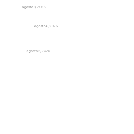
NAYARIT
agosto 3, 2026
En el país de las corrupciones
LA SERPENTINA
agosto 6, 2026
Mecánico estrella vehículo que acababa de reparar en la
Tepic-Mazatlán
POLICIACA
agosto 6, 2026
Archivo mensual
agosto 2026
julio 2026
junio 2026
mayo 2026
abril 2026