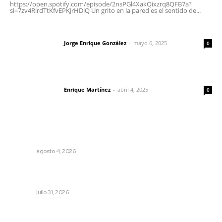
https://open.spotify.com/episode/2nsPGl4XakQixzrq8QFB7a?
si=7zv4RlrdTtKfvEPKJrHDlQ Un grito en la pared es el sentido de...
Las vacas de Huajimic
Jorge Enrique González
-
mayo 6, 2025
Letras del director
0
El peatón y la ciudad
Enrique Martínez
-
abril 4, 2025
Letras del director
0
Lo más popular
Llueve menos durante inicio de temporal
NAYARIT
agosto 4, 2026
Brinda el DIF asistencia alimentaria en las Olimpiadas de
Oro 2026
NAYARIT
julio 31, 2026
Fortalecen atención social con nuevas sedes para la
niñez nayarita