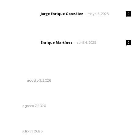
Las vacas de Huajimic
Jorge Enrique González
-
mayo 6, 2025
Letras del director
0
El peatón y la ciudad
Enrique Martínez
-
abril 4, 2025
Letras del director
0
Lo más popular
Eliminan delincuente en Bahía de Banderas
POLICIACA
agosto 3, 2026
Desconfío de las policías municipales: gobernador
Navarro
NAYARIT
agosto 7, 2026
Fortalecen coordinación para consolidar el Sistema
Universal de Salud
NAYARIT
julio 31, 2026