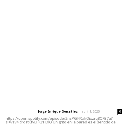
Edición Impresa
Sociales
Meridiano Vallarta
Contáctanos
meridianoredacción@gmail.com
Tels. 3112143809 | 3112103211
Oficinas Generales: Av. Independencia #355, Tepic,
Nayarit
Letras del Director
Letras del director | Un grito en la pared
Jorge Enrique González
-
abril 1, 2025
Letras del director
0
https://open.spotify.com/episode/2nsPGl4XakQixzrq8QFB7a?
si=7zv4RlrdTtKfvEPKJrHDlQ Un grito en la pared es el sentido de...