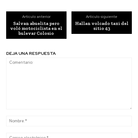
Artículo anterior
Artículo siguiente
Salvan abuelita pero
Hallan volcado taxi del
voló motociclista en el
sitio 43
bulevar Colosio
DEJA UNA RESPUESTA
Comentario:
No
Co