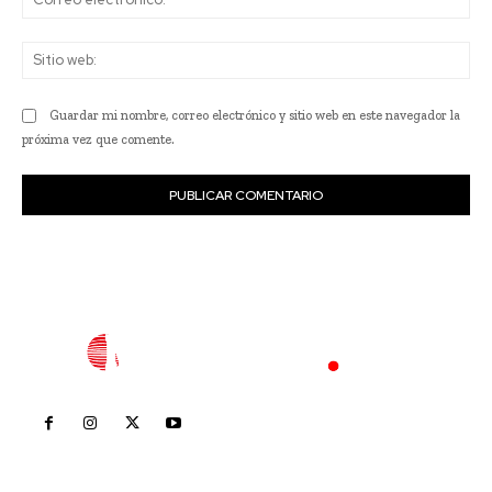
ele
Sit
we
Guardar mi nombre, correo electrónico y sitio web en este navegador la
próxima vez que comente.
Inicio
Nayarit
Nacional
Policiaca
Opinión
Deportes