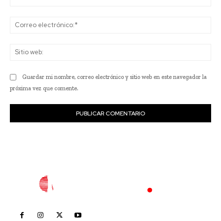
Co
ele
Sit
we
Guardar mi nombre, correo electrónico y sitio web en este navegador la
próxima vez que comente.