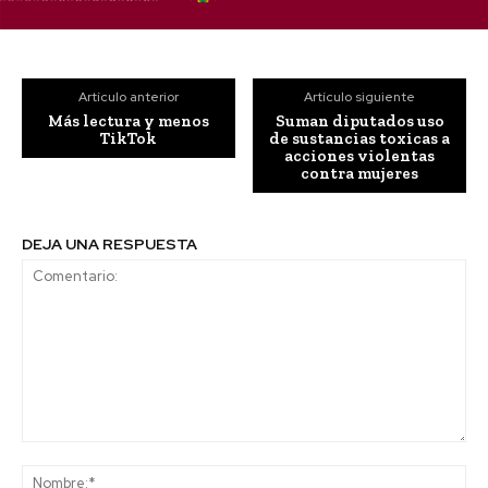
Artículo anterior
Artículo siguiente
Más lectura y menos
Suman diputados uso
TikTok
de sustancias toxicas a
acciones violentas
contra mujeres
DEJA UNA RESPUESTA
Comentario:
No