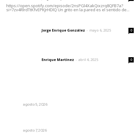
https://open.spotify.com/episode/2nsPGl4XakQixzrq8QFB7a?
si=7zv4RlrdTtKfvEPKJrHDlQ Un grito en la pared es el sentido de...
Las vacas de Huajimic
Jorge Enrique González
-
mayo 6, 2025
Letras del director
0
El peatón y la ciudad
Enrique Martínez
-
abril 4, 2025
Letras del director
0
Lo más popular
Garantizan acceso a seguridad social para productores
del campo
NAYARIT
agosto 5, 2026
Fortalecen participación social en el Sistema de Radio y
Televisión
NAYARIT
agosto 7, 2026