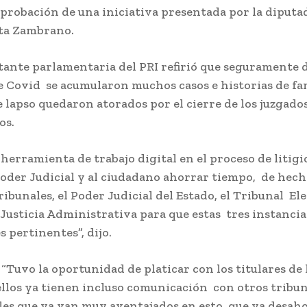
aprobación de una iniciativa presentada por la diputad
sta Zambrano.
tante parlamentaria del PRI refirió que seguramente 
 Covid se acumularon muchos casos e historias de fa
 lapso quedaron atorados por el cierre de los juzgados
os.
 herramienta de trabajo digital en el proceso de litig
Poder Judicial y al ciudadano ahorrar tiempo, de hech
tribunales, el Poder Judicial del Estado, el Tribunal Ele
Justicia Administrativa para que estas tres instancia
 pertinentes”, dijo.
Tuvo la oportunidad de platicar con los titulares de 
 ellos ya tienen incluso comunicación con otros tribu
les que ya van muy aventajados en esto, que ya desah