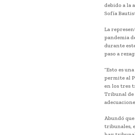
debido a la 
Sofía Bauti
La represen
pandemia de
durante este
paso a rezag
“Esto es una
permite al 
en los tres 
Tribunal de 
adecuaciones
Abundó que “
tribunales,
hay tribuna