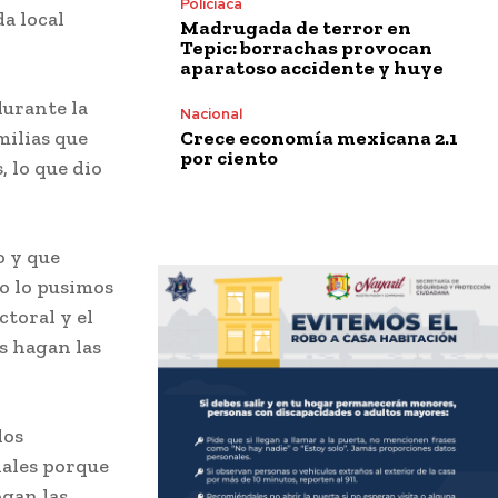
Policiaca
a local
Madrugada de terror en
Tepic: borrachas provocan
aparatoso accidente y huye
durante la
Nacional
Crece economía mexicana 2.1
milias que
por ciento
, lo que dio
io y que
o lo pusimos
ctoral y el
s hagan las
los
nales porque
ogan las