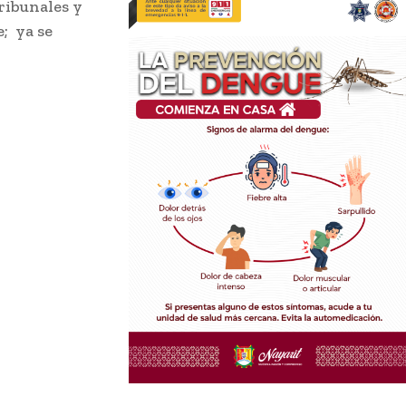
tribunales y
; ya se