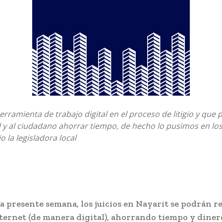
erramienta de trabajo digital en el proceso de litigio y que 
l y al ciudadano ahorrar tiempo, de hecho lo pusimos en los
jo la legisladora local
la presente semana, los juicios en Nayarit se podrán re
ternet (de manera digital), ahorrando tiempo y dinero