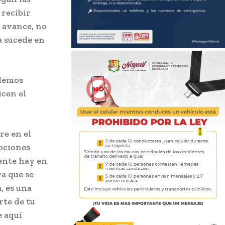
 recibir
n avance, no
a sucede en
odemos
icen el
re en el
epciones
ente hay en
ra que se
, es una
rte de tu
e aquí