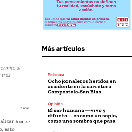
Más artículos
permite al
 tres
Policiaca
Ocho jornaleros heridos en
accidente en la carretera
Compostela-San Blas
Opinión
2
min.
El ser humano ―vivo y
difunto― es como un soplo,
como una sombra que pasa
alizar a
702
, esto