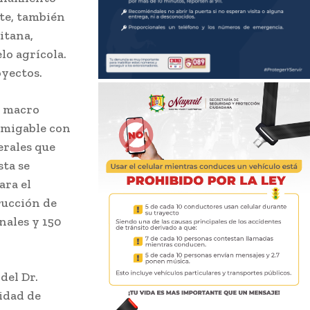
te, también
itana,
lo agrícola.
oyectos.
l macro
 amigable con
erales que
sta se
ara el
rucción de
nales y 150
del Dr.
sidad de