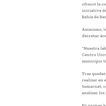
ofreció la c
iniciativa d
Bahía de Ba
Asimismo, l
decretar ár
“Nuestra lab
Centro Unive
municipio ti
Tras quedar 
realizar en 
Semarnat, co
analizar lo
En primer l