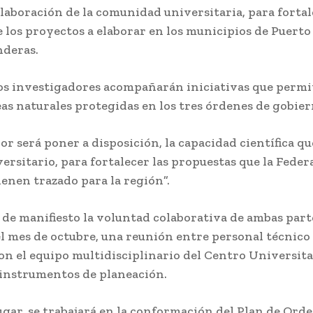
olaboración de la comunidad universitaria, para fortal
e los proyectos a elaborar en los municipios de Puerto
nderas.
os investigadores acompañarán iniciativas que perm
eas naturales protegidas en los tres órdenes de gobie
or será poner a disposición, la capacidad científica qu
rsitario, para fortalecer las propuestas que la Federa
enen trazado para la región”.
de manifiesto la voluntad colaborativa de ambas part
el mes de octubre, una reunión entre personal técnico 
n el equipo multidisciplinario del Centro Universitar
s instrumentos de planeación.
ugar, se trabajará en la conformación del Plan de Or