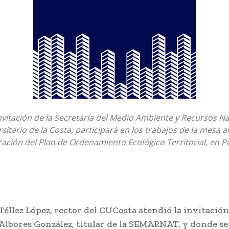
invitación de la Secretaría del Medio Ambiente y Recursos Na
sitario de la Costa, participará en los trabajos de la mesa 
ración del Plan de Ordenamiento Ecológico Territorial, en P
 Téllez López, rector del CUCosta atendió la invitación
 Albores González, titular de la SEMARNAT, y donde se