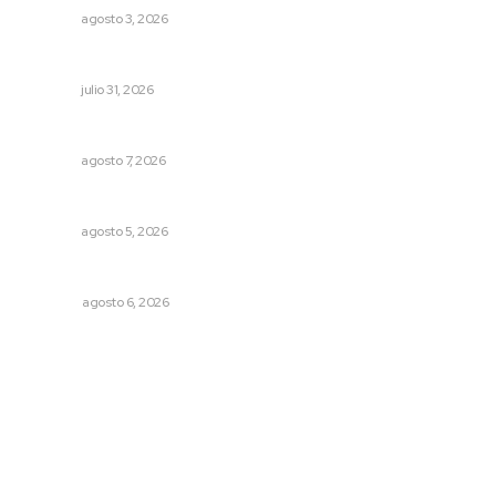
NAYARIT
agosto 3, 2026
MORENA Nacional llama a aspirantes nayaritas
NAYARIT
julio 31, 2026
Ofertan mil 500 plazas en Feria de Empleo Juvenil
NAYARIT
agosto 7, 2026
Nacen venados cola blanca en Parque Tachií
NAYARIT
agosto 5, 2026
El ’68 y evolución de la democracia
OPINIÓN
agosto 6, 2026
Archivo mensual
agosto 2026
julio 2026