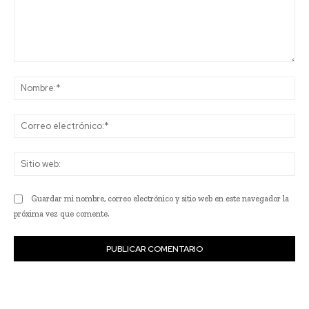
Comentario:
No
Co
ele
Sit
we
Guardar mi nombre, correo electrónico y sitio web en este navegador la
próxima vez que comente.