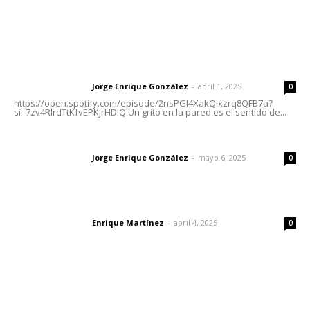
Letras del Director
Letras del director | Un grito en la pared
Jorge Enrique González
-
abril 1, 2025
Letras del director
0
https://open.spotify.com/episode/2nsPGl4XakQixzrq8QFB7a?
si=7zv4RlrdTtKfvEPKJrHDlQ Un grito en la pared es el sentido de...
Las vacas de Huajimic
Jorge Enrique González
-
mayo 6, 2025
Letras del director
0
El peatón y la ciudad
Enrique Martínez
-
abril 4, 2025
Letras del director
0
Lo más popular
Promueven riqueza natural y rituales ancestrales en el
municipio de Ruiz